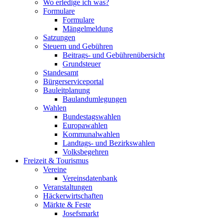
Wo erledige ich was?
Formulare
Formulare
Mängelmeldung
Satzungen
Steuern und Gebühren
Beitrags- und Gebührenübersicht
Grundsteuer
Standesamt
Bürgerserviceportal
Bauleitplanung
Baulandumlegungen
Wahlen
Bundestagswahlen
Europawahlen
Kommunalwahlen
Landtags- und Bezirkswahlen
Volksbegehren
Freizeit & Tourismus
Vereine
Vereinsdatenbank
Veranstaltungen
Häckerwirtschaften
Märkte & Feste
Josefsmarkt