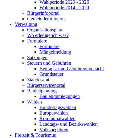
Wahlperiode 2020 - 2026
Wahlperiode 2014 - 2020
Bürgerinfoportal
Gemeinderat Intern
Verwaltung
Organisationsplan
Wo erledige ich was?
Formulare
Formulare
Mängelmeldung
Satzungen
Steuern und Gebühren
Beitrags- und Gebührenübersicht
Grundsteuer
Standesamt
Bürgerserviceportal
Bauleitplanung
Baulandumlegungen
Wahlen
Bundestagswahlen
Europawahlen
Kommunalwahlen
Landtags- und Bezirkswahlen
Volksbegehren
Freizeit & Tourismus