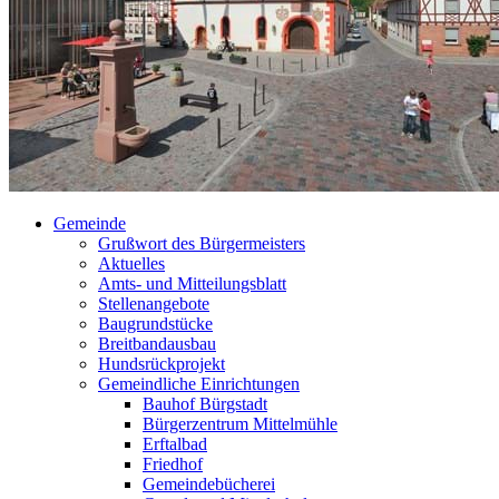
Gemeinde
Grußwort des Bürgermeisters
Aktuelles
Amts- und Mitteilungsblatt
Stellenangebote
Baugrundstücke
Breitbandausbau
Hundsrückprojekt
Gemeindliche Einrichtungen
Bauhof Bürgstadt
Bürgerzentrum Mittelmühle
Erftalbad
Friedhof
Gemeindebücherei