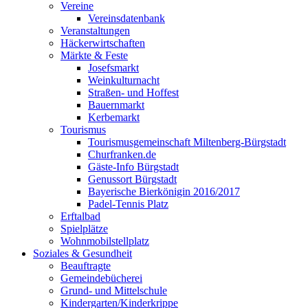
Vereine
Vereinsdatenbank
Veranstaltungen
Häckerwirtschaften
Märkte & Feste
Josefsmarkt
Weinkulturnacht
Straßen- und Hoffest
Bauernmarkt
Kerbemarkt
Tourismus
Tourismusgemeinschaft Miltenberg-Bürgstadt
Churfranken.de
Gäste-Info Bürgstadt
Genussort Bürgstadt
Bayerische Bierkönigin 2016/2017
Padel-Tennis Platz
Erftalbad
Spielplätze
Wohnmobilstellplatz
Soziales & Gesundheit
Beauftragte
Gemeindebücherei
Grund- und Mittelschule
Kindergarten/Kinderkrippe