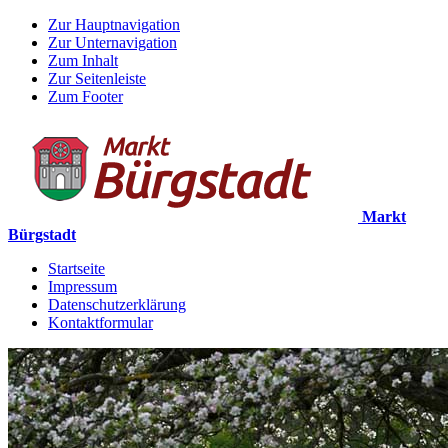
Zur Hauptnavigation
Zur Unternavigation
Zum Inhalt
Zur Seitenleiste
Zum Footer
Markt
Bürgstadt
Startseite
Impressum
Datenschutzerklärung
Kontaktformular