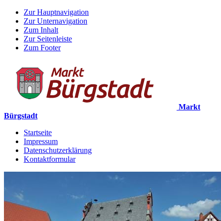
Zur Hauptnavigation
Zur Unternavigation
Zum Inhalt
Zur Seitenleiste
Zum Footer
Markt
Bürgstadt
Startseite
Impressum
Datenschutzerklärung
Kontaktformular