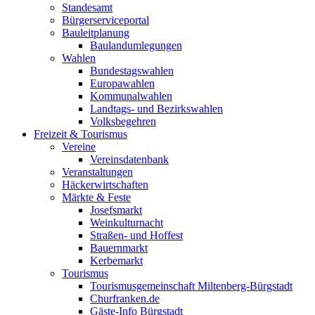
Standesamt
Bürgerserviceportal
Bauleitplanung
Baulandumlegungen
Wahlen
Bundestagswahlen
Europawahlen
Kommunalwahlen
Landtags- und Bezirkswahlen
Volksbegehren
Freizeit & Tourismus
Vereine
Vereinsdatenbank
Veranstaltungen
Häckerwirtschaften
Märkte & Feste
Josefsmarkt
Weinkulturnacht
Straßen- und Hoffest
Bauernmarkt
Kerbemarkt
Tourismus
Tourismusgemeinschaft Miltenberg-Bürgstadt
Churfranken.de
Gäste-Info Bürgstadt