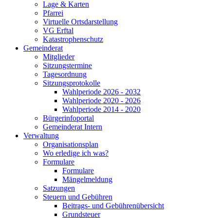
Lage & Karten
Pfarrei
Virtuelle Ortsdarstellung
VG Erftal
Katastrophenschutz
Gemeinderat
Mitglieder
Sitzungstermine
Tagesordnung
Sitzungsprotokolle
Wahlperiode 2026 - 2032
Wahlperiode 2020 - 2026
Wahlperiode 2014 - 2020
Bürgerinfoportal
Gemeinderat Intern
Verwaltung
Organisationsplan
Wo erledige ich was?
Formulare
Formulare
Mängelmeldung
Satzungen
Steuern und Gebühren
Beitrags- und Gebührenübersicht
Grundsteuer