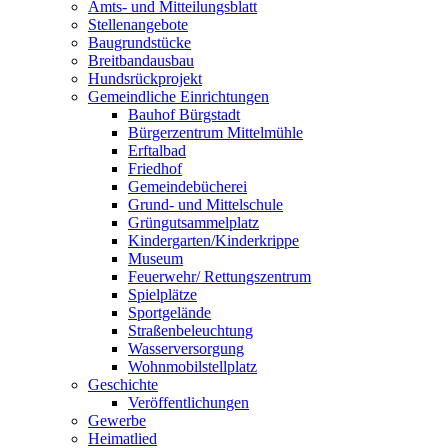
Amts- und Mitteilungsblatt
Stellenangebote
Baugrundstücke
Breitbandausbau
Hundsrückprojekt
Gemeindliche Einrichtungen
Bauhof Bürgstadt
Bürgerzentrum Mittelmühle
Erftalbad
Friedhof
Gemeindebücherei
Grund- und Mittelschule
Grüngutsammelplatz
Kindergarten/Kinderkrippe
Museum
Feuerwehr/ Rettungszentrum
Spielplätze
Sportgelände
Straßenbeleuchtung
Wasserversorgung
Wohnmobilstellplatz
Geschichte
Veröffentlichungen
Gewerbe
Heimatlied