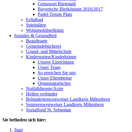
Genussort Bürgstadt
Bayerische Bierkönigin 2016/2017
Padel-Tennis Platz
Erftalbad
Spielplätze
Wohnmobilstellplatz
Soziales & Gesundheit
Beauftragte
Gemeindebücherei
Grund- und Mittelschule
Kindergarten/Kinderkrippe
Unsere Einrichtung
Unser Team
So erreichen Sie uns
Unser Elternbeirat
Organisatorisches
Notfalldienste/Ärzte
Helfen verbindet
Behindertenwegweiser Landkreis Miltenberg
Seniorenwegweiser Landkreis Miltenberg
Sozialfond St. Sebastian
Sie befinden sich hier:
Start