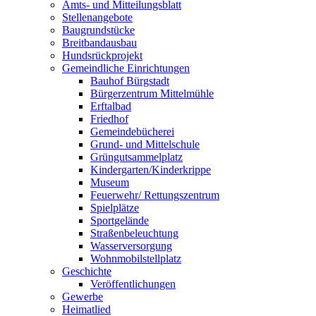
Amts- und Mitteilungsblatt
Stellenangebote
Baugrundstücke
Breitbandausbau
Hundsrückprojekt
Gemeindliche Einrichtungen
Bauhof Bürgstadt
Bürgerzentrum Mittelmühle
Erftalbad
Friedhof
Gemeindebücherei
Grund- und Mittelschule
Grüngutsammelplatz
Kindergarten/Kinderkrippe
Museum
Feuerwehr/ Rettungszentrum
Spielplätze
Sportgelände
Straßenbeleuchtung
Wasserversorgung
Wohnmobilstellplatz
Geschichte
Veröffentlichungen
Gewerbe
Heimatlied