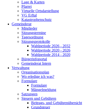
Lage & Karten
Pfarrei
Virtuelle Ortsdarstellung
VG Erftal
Katastrophenschutz
Gemeinderat
Mitglieder
Sitzungstermine
Tagesordnung
Sitzungsprotokolle
Wahlperiode 2026 - 2032
Wahlperiode 2020 - 2026
Wahlperiode 2014 - 2020
Bürgerinfoportal
Gemeinderat Intern
Verwaltung
Organisationsplan
Wo erledige ich was?
Formulare
Formulare
Mängelmeldung
Satzungen
Steuern und Gebühren
Beitrags- und Gebührenübersicht
Grundsteuer