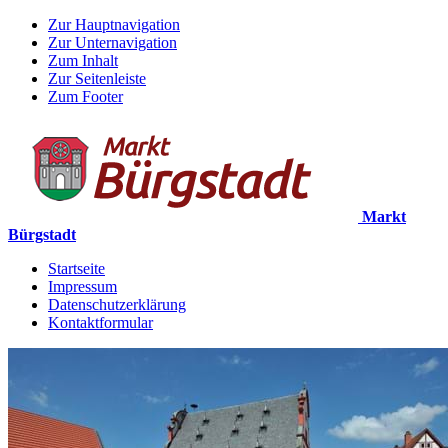
Zur Hauptnavigation
Zur Unternavigation
Zum Inhalt
Zur Seitenleiste
Zum Footer
Markt
Bürgstadt
Startseite
Impressum
Datenschutzerklärung
Kontaktformular