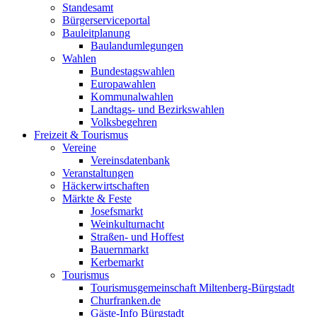
Standesamt
Bürgerserviceportal
Bauleitplanung
Baulandumlegungen
Wahlen
Bundestagswahlen
Europawahlen
Kommunalwahlen
Landtags- und Bezirkswahlen
Volksbegehren
Freizeit & Tourismus
Vereine
Vereinsdatenbank
Veranstaltungen
Häckerwirtschaften
Märkte & Feste
Josefsmarkt
Weinkulturnacht
Straßen- und Hoffest
Bauernmarkt
Kerbemarkt
Tourismus
Tourismusgemeinschaft Miltenberg-Bürgstadt
Churfranken.de
Gäste-Info Bürgstadt