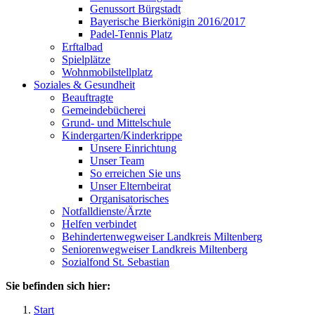
Genussort Bürgstadt
Bayerische Bierkönigin 2016/2017
Padel-Tennis Platz
Erftalbad
Spielplätze
Wohnmobilstellplatz
Soziales & Gesundheit
Beauftragte
Gemeindebücherei
Grund- und Mittelschule
Kindergarten/Kinderkrippe
Unsere Einrichtung
Unser Team
So erreichen Sie uns
Unser Elternbeirat
Organisatorisches
Notfalldienste/Ärzte
Helfen verbindet
Behindertenwegweiser Landkreis Miltenberg
Seniorenwegweiser Landkreis Miltenberg
Sozialfond St. Sebastian
Sie befinden sich hier:
Start