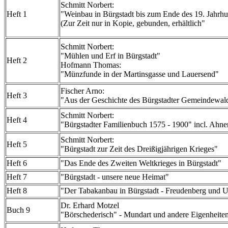
Schmitt Norbert:
Heft 1
"Weinbau in Bürgstadt bis zum Ende des 19. Jahrhu
(Zur Zeit nur in Kopie, gebunden, erhältlich"
Schmitt Norbert:
"Mühlen und Erf in Bürgstadt"
Heft 2
Hofmann Thomas:
"Münzfunde in der Martinsgasse und Lauersend"
Fischer Arno:
Heft 3
"Aus der Geschichte des Bürgstadter Gemeindewal
Schmitt Norbert:
Heft 4
"Bürgstadter Familienbuch 1575 - 1900" incl. Ahne
Schmitt Norbert:
Heft 5
"Bürgstadt zur Zeit des Dreißigjährigen Krieges"
Heft 6
"Das Ende des Zweiten Weltkrieges in Bürgstadt"
Heft 7
"Bürgstadt - unsere neue Heimat"
Heft 8
"Der Tabakanbau in Bürgstadt - Freudenberg und
Dr. Erhard Motzel
Buch 9
"Börschederisch" - Mundart und andere Eigenheite