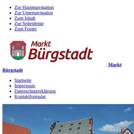
Zur Hauptnavigation
Zur Unternavigation
Zum Inhalt
Zur Seitenleiste
Zum Footer
Markt
Bürgstadt
Startseite
Impressum
Datenschutzerklärung
Kontaktformular