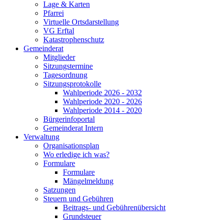
Lage & Karten
Pfarrei
Virtuelle Ortsdarstellung
VG Erftal
Katastrophenschutz
Gemeinderat
Mitglieder
Sitzungstermine
Tagesordnung
Sitzungsprotokolle
Wahlperiode 2026 - 2032
Wahlperiode 2020 - 2026
Wahlperiode 2014 - 2020
Bürgerinfoportal
Gemeinderat Intern
Verwaltung
Organisationsplan
Wo erledige ich was?
Formulare
Formulare
Mängelmeldung
Satzungen
Steuern und Gebühren
Beitrags- und Gebührenübersicht
Grundsteuer