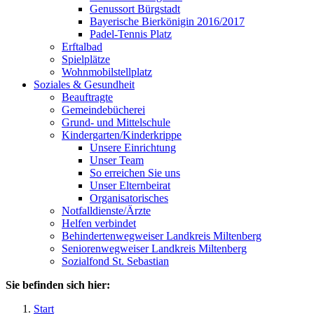
Genussort Bürgstadt
Bayerische Bierkönigin 2016/2017
Padel-Tennis Platz
Erftalbad
Spielplätze
Wohnmobilstellplatz
Soziales & Gesundheit
Beauftragte
Gemeindebücherei
Grund- und Mittelschule
Kindergarten/Kinderkrippe
Unsere Einrichtung
Unser Team
So erreichen Sie uns
Unser Elternbeirat
Organisatorisches
Notfalldienste/Ärzte
Helfen verbindet
Behindertenwegweiser Landkreis Miltenberg
Seniorenwegweiser Landkreis Miltenberg
Sozialfond St. Sebastian
Sie befinden sich hier:
Start