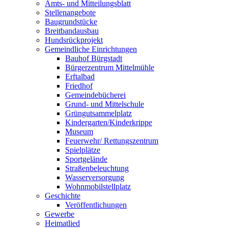
Amts- und Mitteilungsblatt
Stellenangebote
Baugrundstücke
Breitbandausbau
Hundsrückprojekt
Gemeindliche Einrichtungen
Bauhof Bürgstadt
Bürgerzentrum Mittelmühle
Erftalbad
Friedhof
Gemeindebücherei
Grund- und Mittelschule
Grüngutsammelplatz
Kindergarten/Kinderkrippe
Museum
Feuerwehr/ Rettungszentrum
Spielplätze
Sportgelände
Straßenbeleuchtung
Wasserversorgung
Wohnmobilstellplatz
Geschichte
Veröffentlichungen
Gewerbe
Heimatlied