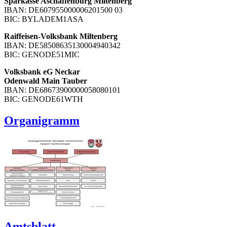
Sparkasse Aschaffenburg Miltenberg
IBAN: DE607955000006201500 03
BIC: BYLADEM1ASA
Raiffeisen-Volksbank Miltenberg
IBAN: DE58508635130004940342
BIC: GENODE51MIC
Volksbank eG Neckar
Odenwald Main Tauber
IBAN: DE68673900000058080101
BIC: GENODE61WTH
Organigramm
Amtsblatt