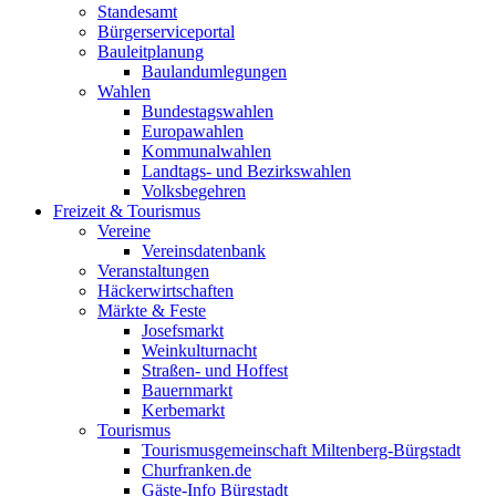
Standesamt
Bürgerserviceportal
Bauleitplanung
Baulandumlegungen
Wahlen
Bundestagswahlen
Europawahlen
Kommunalwahlen
Landtags- und Bezirkswahlen
Volksbegehren
Freizeit & Tourismus
Vereine
Vereinsdatenbank
Veranstaltungen
Häckerwirtschaften
Märkte & Feste
Josefsmarkt
Weinkulturnacht
Straßen- und Hoffest
Bauernmarkt
Kerbemarkt
Tourismus
Tourismusgemeinschaft Miltenberg-Bürgstadt
Churfranken.de
Gäste-Info Bürgstadt