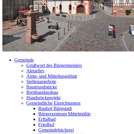
Gemeinde
Grußwort des Bürgermeisters
Aktuelles
Amts- und Mitteilungsblatt
Stellenangebote
Baugrundstücke
Breitbandausbau
Hundsrückprojekt
Gemeindliche Einrichtungen
Bauhof Bürgstadt
Bürgerzentrum Mittelmühle
Erftalbad
Friedhof
Gemeindebücherei