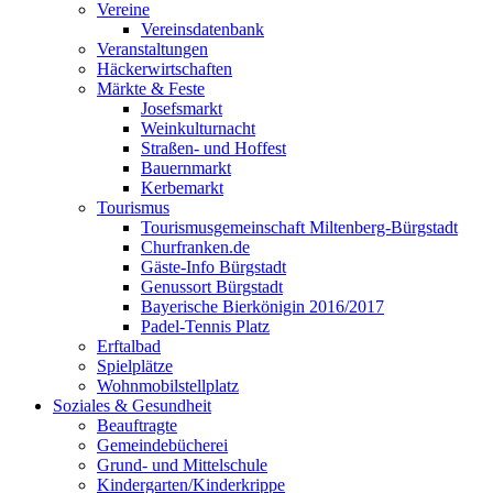
Vereine
Vereinsdatenbank
Veranstaltungen
Häckerwirtschaften
Märkte & Feste
Josefsmarkt
Weinkulturnacht
Straßen- und Hoffest
Bauernmarkt
Kerbemarkt
Tourismus
Tourismusgemeinschaft Miltenberg-Bürgstadt
Churfranken.de
Gäste-Info Bürgstadt
Genussort Bürgstadt
Bayerische Bierkönigin 2016/2017
Padel-Tennis Platz
Erftalbad
Spielplätze
Wohnmobilstellplatz
Soziales & Gesundheit
Beauftragte
Gemeindebücherei
Grund- und Mittelschule
Kindergarten/Kinderkrippe