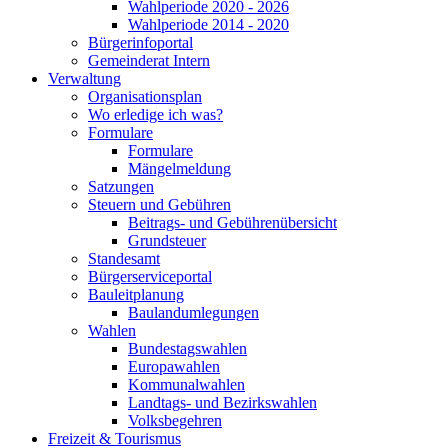
Wahlperiode 2020 - 2026
Wahlperiode 2014 - 2020
Bürgerinfoportal
Gemeinderat Intern
Verwaltung
Organisationsplan
Wo erledige ich was?
Formulare
Formulare
Mängelmeldung
Satzungen
Steuern und Gebühren
Beitrags- und Gebührenübersicht
Grundsteuer
Standesamt
Bürgerserviceportal
Bauleitplanung
Baulandumlegungen
Wahlen
Bundestagswahlen
Europawahlen
Kommunalwahlen
Landtags- und Bezirkswahlen
Volksbegehren
Freizeit & Tourismus