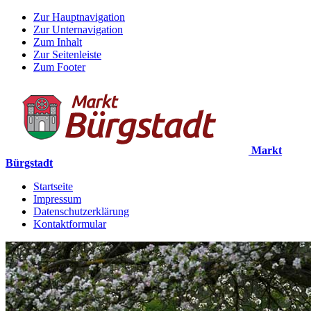
Zur Hauptnavigation
Zur Unternavigation
Zum Inhalt
Zur Seitenleiste
Zum Footer
Markt
Bürgstadt
Startseite
Impressum
Datenschutzerklärung
Kontaktformular