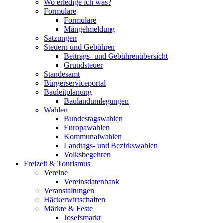
Wo erledige ich was?
Formulare
Formulare
Mängelmeldung
Satzungen
Steuern und Gebühren
Beitrags- und Gebührenübersicht
Grundsteuer
Standesamt
Bürgerserviceportal
Bauleitplanung
Baulandumlegungen
Wahlen
Bundestagswahlen
Europawahlen
Kommunalwahlen
Landtags- und Bezirkswahlen
Volksbegehren
Freizeit & Tourismus
Vereine
Vereinsdatenbank
Veranstaltungen
Häckerwirtschaften
Märkte & Feste
Josefsmarkt