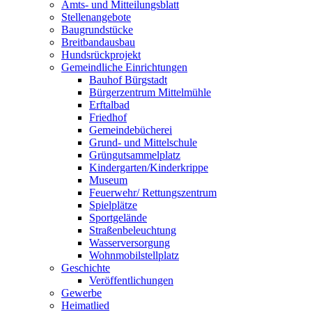
Amts- und Mitteilungsblatt
Stellenangebote
Baugrundstücke
Breitbandausbau
Hundsrückprojekt
Gemeindliche Einrichtungen
Bauhof Bürgstadt
Bürgerzentrum Mittelmühle
Erftalbad
Friedhof
Gemeindebücherei
Grund- und Mittelschule
Grüngutsammelplatz
Kindergarten/Kinderkrippe
Museum
Feuerwehr/ Rettungszentrum
Spielplätze
Sportgelände
Straßenbeleuchtung
Wasserversorgung
Wohnmobilstellplatz
Geschichte
Veröffentlichungen
Gewerbe
Heimatlied