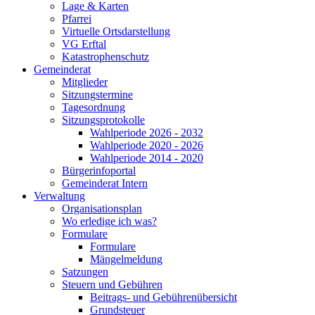
Lage & Karten
Pfarrei
Virtuelle Ortsdarstellung
VG Erftal
Katastrophenschutz
Gemeinderat
Mitglieder
Sitzungstermine
Tagesordnung
Sitzungsprotokolle
Wahlperiode 2026 - 2032
Wahlperiode 2020 - 2026
Wahlperiode 2014 - 2020
Bürgerinfoportal
Gemeinderat Intern
Verwaltung
Organisationsplan
Wo erledige ich was?
Formulare
Formulare
Mängelmeldung
Satzungen
Steuern und Gebühren
Beitrags- und Gebührenübersicht
Grundsteuer