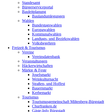
Standesamt
Bürgerserviceportal
Bauleitplanung
Baulandumlegungen
Wahlen
Bundestagswahlen
Europawahlen
Kommunalwahlen
Landtags- und Bezirkswahlen
Volksbegehren
Freizeit & Tourismus
Vereine
Vereinsdatenbank
Veranstaltungen
Häckerwirtschaften
Märkte & Feste
Josefsmarkt
Weinkulturnacht
Straßen- und Hoffest
Bauernmarkt
Kerbemarkt
Tourismus
Tourismusgemeinschaft Miltenberg-Bürgstadt
Churfranken.de
Gäste-Info Bürgstadt