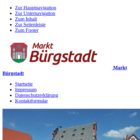
Zur Hauptnavigation
Zur Unternavigation
Zum Inhalt
Zur Seitenleiste
Zum Footer
Markt
Bürgstadt
Startseite
Impressum
Datenschutzerklärung
Kontaktformular