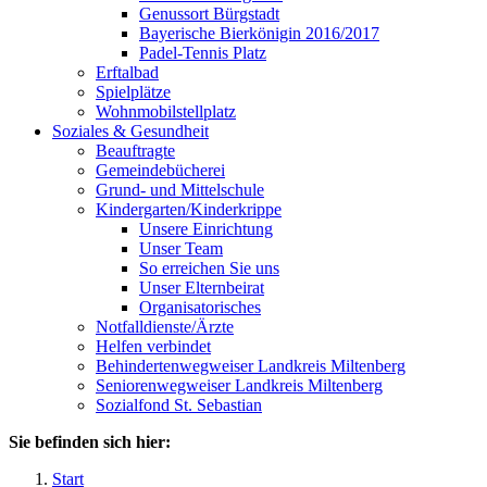
Genussort Bürgstadt
Bayerische Bierkönigin 2016/2017
Padel-Tennis Platz
Erftalbad
Spielplätze
Wohnmobilstellplatz
Soziales & Gesundheit
Beauftragte
Gemeindebücherei
Grund- und Mittelschule
Kindergarten/Kinderkrippe
Unsere Einrichtung
Unser Team
So erreichen Sie uns
Unser Elternbeirat
Organisatorisches
Notfalldienste/Ärzte
Helfen verbindet
Behindertenwegweiser Landkreis Miltenberg
Seniorenwegweiser Landkreis Miltenberg
Sozialfond St. Sebastian
Sie befinden sich hier:
Start