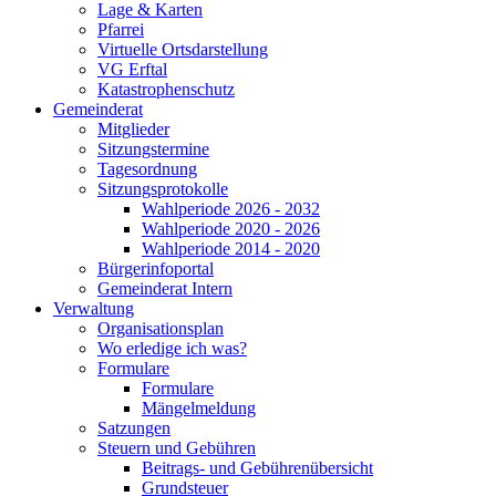
Lage & Karten
Pfarrei
Virtuelle Ortsdarstellung
VG Erftal
Katastrophenschutz
Gemeinderat
Mitglieder
Sitzungstermine
Tagesordnung
Sitzungsprotokolle
Wahlperiode 2026 - 2032
Wahlperiode 2020 - 2026
Wahlperiode 2014 - 2020
Bürgerinfoportal
Gemeinderat Intern
Verwaltung
Organisationsplan
Wo erledige ich was?
Formulare
Formulare
Mängelmeldung
Satzungen
Steuern und Gebühren
Beitrags- und Gebührenübersicht
Grundsteuer