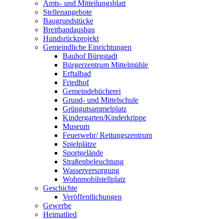
Amts- und Mitteilungsblatt
Stellenangebote
Baugrundstücke
Breitbandausbau
Hundsrückprojekt
Gemeindliche Einrichtungen
Bauhof Bürgstadt
Bürgerzentrum Mittelmühle
Erftalbad
Friedhof
Gemeindebücherei
Grund- und Mittelschule
Grüngutsammelplatz
Kindergarten/Kinderkrippe
Museum
Feuerwehr/ Rettungszentrum
Spielplätze
Sportgelände
Straßenbeleuchtung
Wasserversorgung
Wohnmobilstellplatz
Geschichte
Veröffentlichungen
Gewerbe
Heimatlied