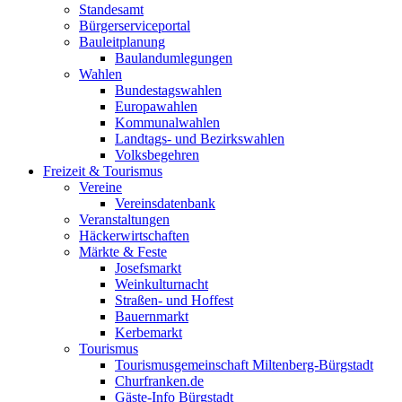
Standesamt
Bürgerserviceportal
Bauleitplanung
Baulandumlegungen
Wahlen
Bundestagswahlen
Europawahlen
Kommunalwahlen
Landtags- und Bezirkswahlen
Volksbegehren
Freizeit & Tourismus
Vereine
Vereinsdatenbank
Veranstaltungen
Häckerwirtschaften
Märkte & Feste
Josefsmarkt
Weinkulturnacht
Straßen- und Hoffest
Bauernmarkt
Kerbemarkt
Tourismus
Tourismusgemeinschaft Miltenberg-Bürgstadt
Churfranken.de
Gäste-Info Bürgstadt