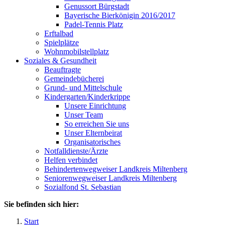
Genussort Bürgstadt
Bayerische Bierkönigin 2016/2017
Padel-Tennis Platz
Erftalbad
Spielplätze
Wohnmobilstellplatz
Soziales & Gesundheit
Beauftragte
Gemeindebücherei
Grund- und Mittelschule
Kindergarten/Kinderkrippe
Unsere Einrichtung
Unser Team
So erreichen Sie uns
Unser Elternbeirat
Organisatorisches
Notfalldienste/Ärzte
Helfen verbindet
Behindertenwegweiser Landkreis Miltenberg
Seniorenwegweiser Landkreis Miltenberg
Sozialfond St. Sebastian
Sie befinden sich hier:
Start