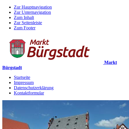
Zur Hauptnavigation
Zur Unternavigation
Zum Inhalt
Zur Seitenleiste
Zum Footer
Markt
Bürgstadt
Startseite
Impressum
Datenschutzerklärung
Kontaktformular