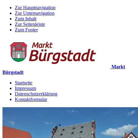
Zur Hauptnavigation
Zur Unternavigation
Zum Inhalt
Zur Seitenleiste
Zum Footer
Markt
Bürgstadt
Startseite
Impressum
Datenschutzerklärung
Kontaktformular