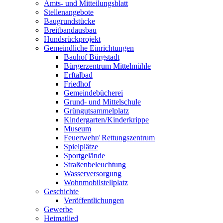
Amts- und Mitteilungsblatt
Stellenangebote
Baugrundstücke
Breitbandausbau
Hundsrückprojekt
Gemeindliche Einrichtungen
Bauhof Bürgstadt
Bürgerzentrum Mittelmühle
Erftalbad
Friedhof
Gemeindebücherei
Grund- und Mittelschule
Grüngutsammelplatz
Kindergarten/Kinderkrippe
Museum
Feuerwehr/ Rettungszentrum
Spielplätze
Sportgelände
Straßenbeleuchtung
Wasserversorgung
Wohnmobilstellplatz
Geschichte
Veröffentlichungen
Gewerbe
Heimatlied