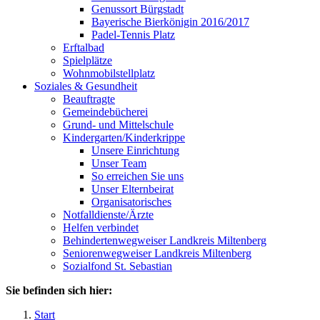
Genussort Bürgstadt
Bayerische Bierkönigin 2016/2017
Padel-Tennis Platz
Erftalbad
Spielplätze
Wohnmobilstellplatz
Soziales & Gesundheit
Beauftragte
Gemeindebücherei
Grund- und Mittelschule
Kindergarten/Kinderkrippe
Unsere Einrichtung
Unser Team
So erreichen Sie uns
Unser Elternbeirat
Organisatorisches
Notfalldienste/Ärzte
Helfen verbindet
Behindertenwegweiser Landkreis Miltenberg
Seniorenwegweiser Landkreis Miltenberg
Sozialfond St. Sebastian
Sie befinden sich hier:
Start