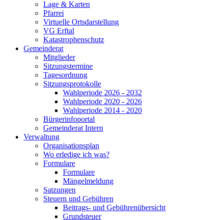
Lage & Karten
Pfarrei
Virtuelle Ortsdarstellung
VG Erftal
Katastrophenschutz
Gemeinderat
Mitglieder
Sitzungstermine
Tagesordnung
Sitzungsprotokolle
Wahlperiode 2026 - 2032
Wahlperiode 2020 - 2026
Wahlperiode 2014 - 2020
Bürgerinfoportal
Gemeinderat Intern
Verwaltung
Organisationsplan
Wo erledige ich was?
Formulare
Formulare
Mängelmeldung
Satzungen
Steuern und Gebühren
Beitrags- und Gebührenübersicht
Grundsteuer