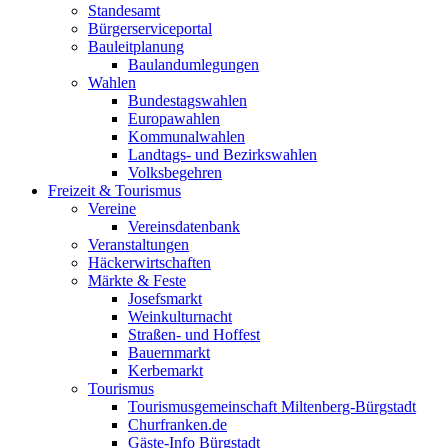
Standesamt
Bürgerserviceportal
Bauleitplanung
Baulandumlegungen
Wahlen
Bundestagswahlen
Europawahlen
Kommunalwahlen
Landtags- und Bezirkswahlen
Volksbegehren
Freizeit & Tourismus
Vereine
Vereinsdatenbank
Veranstaltungen
Häckerwirtschaften
Märkte & Feste
Josefsmarkt
Weinkulturnacht
Straßen- und Hoffest
Bauernmarkt
Kerbemarkt
Tourismus
Tourismusgemeinschaft Miltenberg-Bürgstadt
Churfranken.de
Gäste-Info Bürgstadt