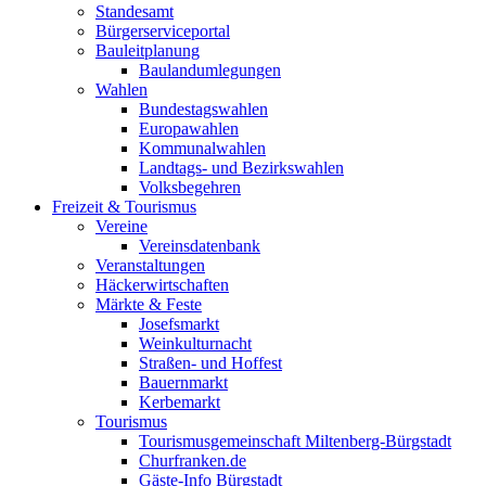
Standesamt
Bürgerserviceportal
Bauleitplanung
Baulandumlegungen
Wahlen
Bundestagswahlen
Europawahlen
Kommunalwahlen
Landtags- und Bezirkswahlen
Volksbegehren
Freizeit & Tourismus
Vereine
Vereinsdatenbank
Veranstaltungen
Häckerwirtschaften
Märkte & Feste
Josefsmarkt
Weinkulturnacht
Straßen- und Hoffest
Bauernmarkt
Kerbemarkt
Tourismus
Tourismusgemeinschaft Miltenberg-Bürgstadt
Churfranken.de
Gäste-Info Bürgstadt