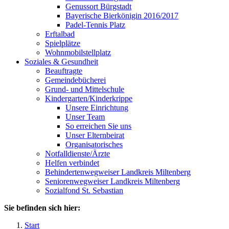
Genussort Bürgstadt
Bayerische Bierkönigin 2016/2017
Padel-Tennis Platz
Erftalbad
Spielplätze
Wohnmobilstellplatz
Soziales & Gesundheit
Beauftragte
Gemeindebücherei
Grund- und Mittelschule
Kindergarten/Kinderkrippe
Unsere Einrichtung
Unser Team
So erreichen Sie uns
Unser Elternbeirat
Organisatorisches
Notfalldienste/Ärzte
Helfen verbindet
Behindertenwegweiser Landkreis Miltenberg
Seniorenwegweiser Landkreis Miltenberg
Sozialfond St. Sebastian
Sie befinden sich hier:
Start