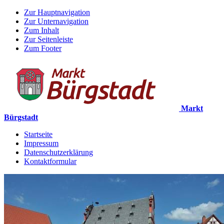
Zur Hauptnavigation
Zur Unternavigation
Zum Inhalt
Zur Seitenleiste
Zum Footer
Markt
Bürgstadt
Startseite
Impressum
Datenschutzerklärung
Kontaktformular