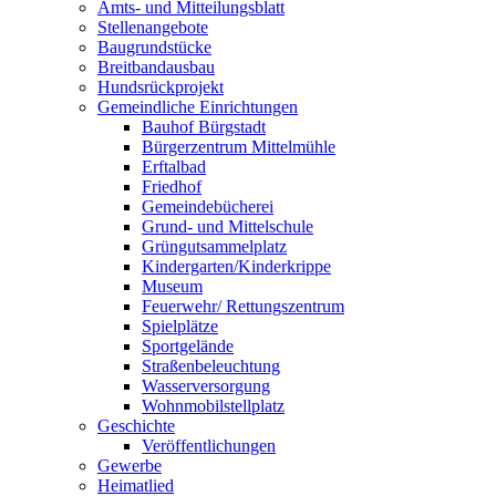
Amts- und Mitteilungsblatt
Stellenangebote
Baugrundstücke
Breitbandausbau
Hundsrückprojekt
Gemeindliche Einrichtungen
Bauhof Bürgstadt
Bürgerzentrum Mittelmühle
Erftalbad
Friedhof
Gemeindebücherei
Grund- und Mittelschule
Grüngutsammelplatz
Kindergarten/Kinderkrippe
Museum
Feuerwehr/ Rettungszentrum
Spielplätze
Sportgelände
Straßenbeleuchtung
Wasserversorgung
Wohnmobilstellplatz
Geschichte
Veröffentlichungen
Gewerbe
Heimatlied