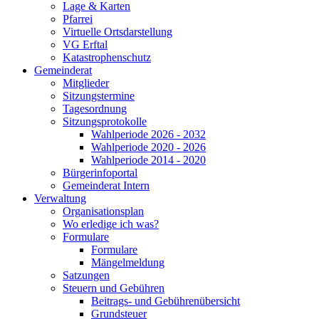
Lage & Karten
Pfarrei
Virtuelle Ortsdarstellung
VG Erftal
Katastrophenschutz
Gemeinderat
Mitglieder
Sitzungstermine
Tagesordnung
Sitzungsprotokolle
Wahlperiode 2026 - 2032
Wahlperiode 2020 - 2026
Wahlperiode 2014 - 2020
Bürgerinfoportal
Gemeinderat Intern
Verwaltung
Organisationsplan
Wo erledige ich was?
Formulare
Formulare
Mängelmeldung
Satzungen
Steuern und Gebühren
Beitrags- und Gebührenübersicht
Grundsteuer