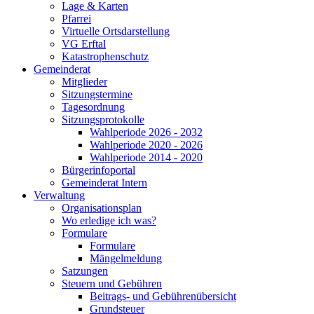
Lage & Karten
Pfarrei
Virtuelle Ortsdarstellung
VG Erftal
Katastrophenschutz
Gemeinderat
Mitglieder
Sitzungstermine
Tagesordnung
Sitzungsprotokolle
Wahlperiode 2026 - 2032
Wahlperiode 2020 - 2026
Wahlperiode 2014 - 2020
Bürgerinfoportal
Gemeinderat Intern
Verwaltung
Organisationsplan
Wo erledige ich was?
Formulare
Formulare
Mängelmeldung
Satzungen
Steuern und Gebühren
Beitrags- und Gebührenübersicht
Grundsteuer