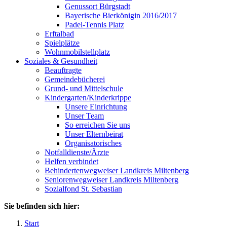
Genussort Bürgstadt
Bayerische Bierkönigin 2016/2017
Padel-Tennis Platz
Erftalbad
Spielplätze
Wohnmobilstellplatz
Soziales & Gesundheit
Beauftragte
Gemeindebücherei
Grund- und Mittelschule
Kindergarten/Kinderkrippe
Unsere Einrichtung
Unser Team
So erreichen Sie uns
Unser Elternbeirat
Organisatorisches
Notfalldienste/Ärzte
Helfen verbindet
Behindertenwegweiser Landkreis Miltenberg
Seniorenwegweiser Landkreis Miltenberg
Sozialfond St. Sebastian
Sie befinden sich hier:
Start