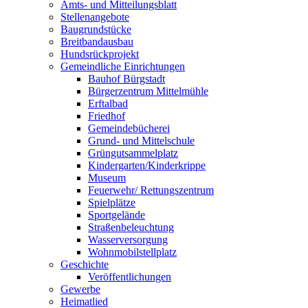
Amts- und Mitteilungsblatt
Stellenangebote
Baugrundstücke
Breitbandausbau
Hundsrückprojekt
Gemeindliche Einrichtungen
Bauhof Bürgstadt
Bürgerzentrum Mittelmühle
Erftalbad
Friedhof
Gemeindebücherei
Grund- und Mittelschule
Grüngutsammelplatz
Kindergarten/Kinderkrippe
Museum
Feuerwehr/ Rettungszentrum
Spielplätze
Sportgelände
Straßenbeleuchtung
Wasserversorgung
Wohnmobilstellplatz
Geschichte
Veröffentlichungen
Gewerbe
Heimatlied