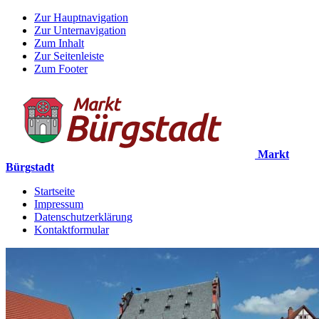
Zur Hauptnavigation
Zur Unternavigation
Zum Inhalt
Zur Seitenleiste
Zum Footer
Markt
Bürgstadt
Startseite
Impressum
Datenschutzerklärung
Kontaktformular