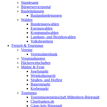
Standesamt
Bürgerserviceportal
Bauleitplanung
Baulandumlegungen
Wahlen
Bundestagswahlen
Europawahlen
Kommunalwahlen
Landtags- und Bezirkswahlen
Volksbegehren
Freizeit & Tourismus
Vereine
Vereinsdatenbank
Veranstaltungen
Häckerwirtschaften
Märkte & Feste
Josefsmarkt
Weinkulturnacht
Straßen- und Hoffest
Bauernmarkt
Kerbemarkt
Tourismus
Tourismusgemeinschaft Miltenberg-Bürgstadt
Churfranken.de
Gäste-Info Bürgstadt