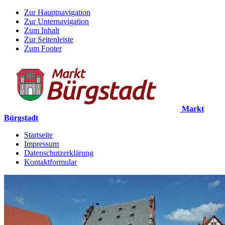
Zur Hauptnavigation
Zur Unternavigation
Zum Inhalt
Zur Seitenleiste
Zum Footer
Markt
Bürgstadt
Startseite
Impressum
Datenschutzerklärung
Kontaktformular