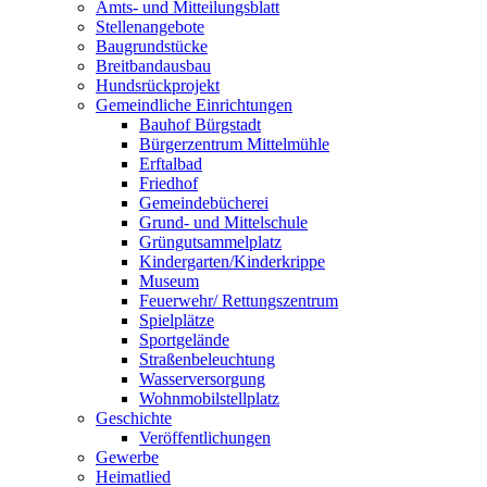
Amts- und Mitteilungsblatt
Stellenangebote
Baugrundstücke
Breitbandausbau
Hundsrückprojekt
Gemeindliche Einrichtungen
Bauhof Bürgstadt
Bürgerzentrum Mittelmühle
Erftalbad
Friedhof
Gemeindebücherei
Grund- und Mittelschule
Grüngutsammelplatz
Kindergarten/Kinderkrippe
Museum
Feuerwehr/ Rettungszentrum
Spielplätze
Sportgelände
Straßenbeleuchtung
Wasserversorgung
Wohnmobilstellplatz
Geschichte
Veröffentlichungen
Gewerbe
Heimatlied