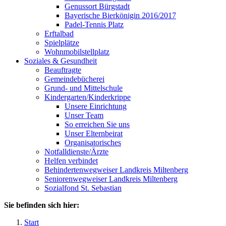
Genussort Bürgstadt
Bayerische Bierkönigin 2016/2017
Padel-Tennis Platz
Erftalbad
Spielplätze
Wohnmobilstellplatz
Soziales & Gesundheit
Beauftragte
Gemeindebücherei
Grund- und Mittelschule
Kindergarten/Kinderkrippe
Unsere Einrichtung
Unser Team
So erreichen Sie uns
Unser Elternbeirat
Organisatorisches
Notfalldienste/Ärzte
Helfen verbindet
Behindertenwegweiser Landkreis Miltenberg
Seniorenwegweiser Landkreis Miltenberg
Sozialfond St. Sebastian
Sie befinden sich hier:
Start