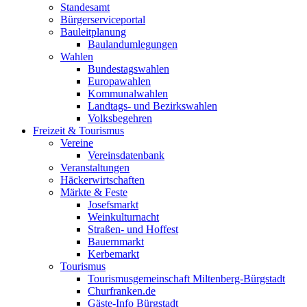
Standesamt
Bürgerserviceportal
Bauleitplanung
Baulandumlegungen
Wahlen
Bundestagswahlen
Europawahlen
Kommunalwahlen
Landtags- und Bezirkswahlen
Volksbegehren
Freizeit & Tourismus
Vereine
Vereinsdatenbank
Veranstaltungen
Häckerwirtschaften
Märkte & Feste
Josefsmarkt
Weinkulturnacht
Straßen- und Hoffest
Bauernmarkt
Kerbemarkt
Tourismus
Tourismusgemeinschaft Miltenberg-Bürgstadt
Churfranken.de
Gäste-Info Bürgstadt