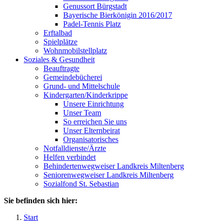
Genussort Bürgstadt
Bayerische Bierkönigin 2016/2017
Padel-Tennis Platz
Erftalbad
Spielplätze
Wohnmobilstellplatz
Soziales & Gesundheit
Beauftragte
Gemeindebücherei
Grund- und Mittelschule
Kindergarten/Kinderkrippe
Unsere Einrichtung
Unser Team
So erreichen Sie uns
Unser Elternbeirat
Organisatorisches
Notfalldienste/Ärzte
Helfen verbindet
Behindertenwegweiser Landkreis Miltenberg
Seniorenwegweiser Landkreis Miltenberg
Sozialfond St. Sebastian
Sie befinden sich hier:
Start