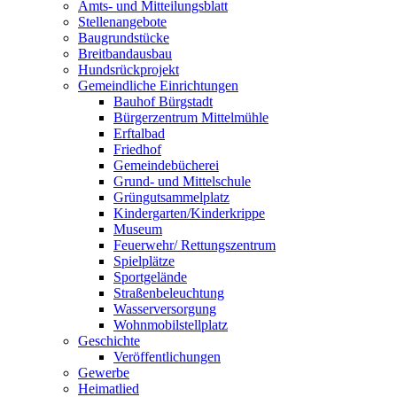
Amts- und Mitteilungsblatt
Stellenangebote
Baugrundstücke
Breitbandausbau
Hundsrückprojekt
Gemeindliche Einrichtungen
Bauhof Bürgstadt
Bürgerzentrum Mittelmühle
Erftalbad
Friedhof
Gemeindebücherei
Grund- und Mittelschule
Grüngutsammelplatz
Kindergarten/Kinderkrippe
Museum
Feuerwehr/ Rettungszentrum
Spielplätze
Sportgelände
Straßenbeleuchtung
Wasserversorgung
Wohnmobilstellplatz
Geschichte
Veröffentlichungen
Gewerbe
Heimatlied