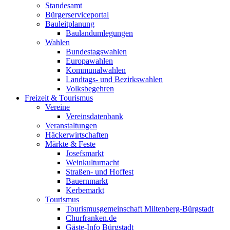
Standesamt
Bürgerserviceportal
Bauleitplanung
Baulandumlegungen
Wahlen
Bundestagswahlen
Europawahlen
Kommunalwahlen
Landtags- und Bezirkswahlen
Volksbegehren
Freizeit & Tourismus
Vereine
Vereinsdatenbank
Veranstaltungen
Häckerwirtschaften
Märkte & Feste
Josefsmarkt
Weinkulturnacht
Straßen- und Hoffest
Bauernmarkt
Kerbemarkt
Tourismus
Tourismusgemeinschaft Miltenberg-Bürgstadt
Churfranken.de
Gäste-Info Bürgstadt