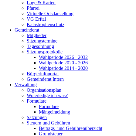
Lage & Karten
Pfarrei
Virtuelle Ortsdarstellung
VG Erftal
Katastrophenschutz
Gemeinderat
Mitglieder
Sitzungstermine
Tagesordnung
Sitzungsprotokolle
Wahlperiode 2026 - 2032
Wahlperiode 2020 - 2026
Wahlperiode 2014 - 2020
Bürgerinfoportal
Gemeinderat Intern
Verwaltung
Organisationsplan
Wo erledige ich was?
Formulare
Formulare
Mängelmeldung
Satzungen
Steuern und Gebühren
Beitrags- und Gebührenübersicht
Grundsteuer