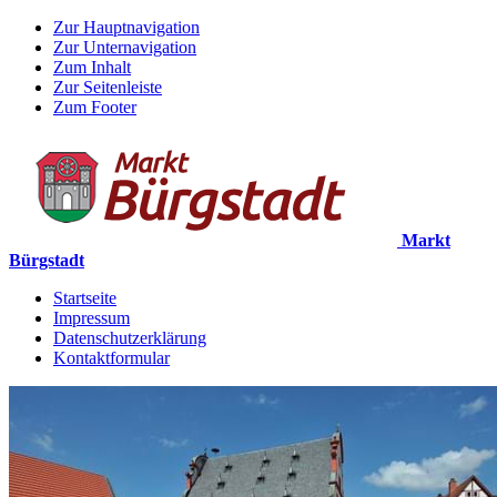
Zur Hauptnavigation
Zur Unternavigation
Zum Inhalt
Zur Seitenleiste
Zum Footer
Markt
Bürgstadt
Startseite
Impressum
Datenschutzerklärung
Kontaktformular