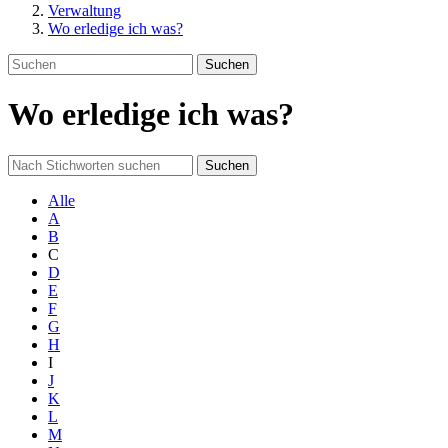
Verwaltung
Wo erledige ich was?
Suchen
Wo erledige ich was?
Suchen
Alle
A
B
C
D
E
F
G
H
I
J
K
L
M