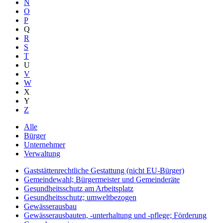
N
O
P
Q
R
S
T
U
V
W
X
Y
Z
Alle
Bürger
Unternehmer
Verwaltung
Gaststättenrechtliche Gestattung (nicht EU-Bürger)
Gemeindewahl; Bürgermeister und Gemeinderäte
Gesundheitsschutz am Arbeitsplatz
Gesundheitsschutz; umweltbezogen
Gewässerausbau
Gewässerausbauten, -unterhaltung und -pflege; Förderung