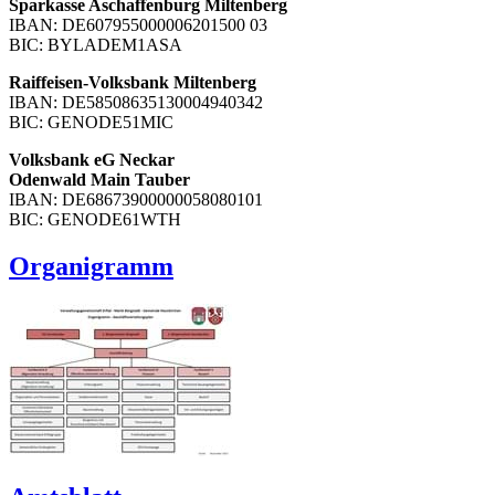
Sparkasse Aschaffenburg Miltenberg
IBAN: DE607955000006201500 03
BIC: BYLADEM1ASA
Raiffeisen-Volksbank Miltenberg
IBAN: DE58508635130004940342
BIC: GENODE51MIC
Volksbank eG Neckar
Odenwald Main Tauber
IBAN: DE68673900000058080101
BIC: GENODE61WTH
Organigramm