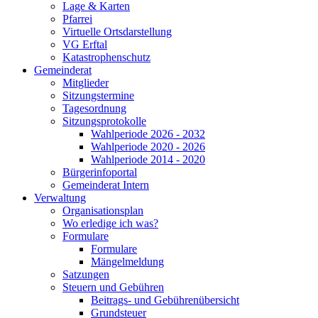
Lage & Karten
Pfarrei
Virtuelle Ortsdarstellung
VG Erftal
Katastrophenschutz
Gemeinderat
Mitglieder
Sitzungstermine
Tagesordnung
Sitzungsprotokolle
Wahlperiode 2026 - 2032
Wahlperiode 2020 - 2026
Wahlperiode 2014 - 2020
Bürgerinfoportal
Gemeinderat Intern
Verwaltung
Organisationsplan
Wo erledige ich was?
Formulare
Formulare
Mängelmeldung
Satzungen
Steuern und Gebühren
Beitrags- und Gebührenübersicht
Grundsteuer