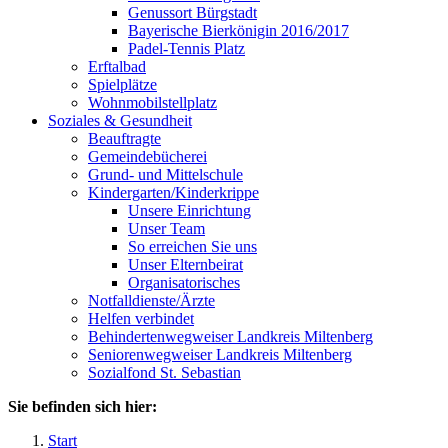
Genussort Bürgstadt
Bayerische Bierkönigin 2016/2017
Padel-Tennis Platz
Erftalbad
Spielplätze
Wohnmobilstellplatz
Soziales & Gesundheit
Beauftragte
Gemeindebücherei
Grund- und Mittelschule
Kindergarten/Kinderkrippe
Unsere Einrichtung
Unser Team
So erreichen Sie uns
Unser Elternbeirat
Organisatorisches
Notfalldienste/Ärzte
Helfen verbindet
Behindertenwegweiser Landkreis Miltenberg
Seniorenwegweiser Landkreis Miltenberg
Sozialfond St. Sebastian
Sie befinden sich hier:
Start