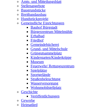
Amts- und Mitteilungsblatt
Stellenangebote
Baugrundstücke
Breitbandausbau
Hundsrückprojekt
Gemeindliche Einrichtungen
Bauhof Bürgstadt
Bürgerzentrum Mittelmühle
Erftalbad
Friedhof
Gemeindebücherei
Grund- und Mittelschule
Grüngutsammelplatz
Kindergarten/Kinderkrippe
Museum
Feuerwehr/ Rettungszentrum
Spielplätze
Sportgelände
Straßenbeleuchtung
Wasserversorgung
Wohnmobilstellplatz
Geschichte
Veröffentlichungen
Gewerbe
Heimatlied