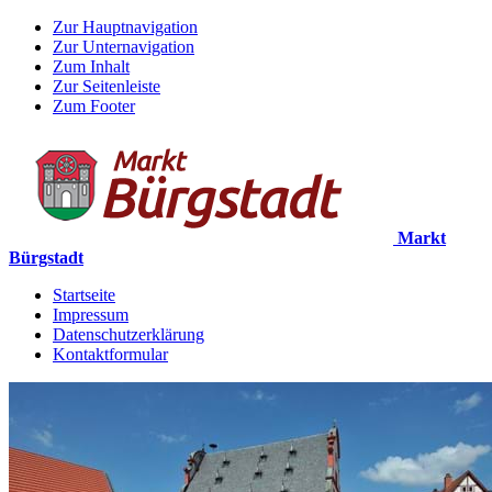
Zur Hauptnavigation
Zur Unternavigation
Zum Inhalt
Zur Seitenleiste
Zum Footer
Markt
Bürgstadt
Startseite
Impressum
Datenschutzerklärung
Kontaktformular