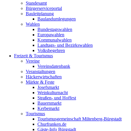
Standesamt
Bürgerserviceportal
Bauleitplanung
Baulandumlegungen
Wahlen
Bundestagswahlen
Europawahlen
Kommunalwahlen
Landtags- und Bezirkswahlen
Volksbegehren
Freizeit & Tourismus
Vereine
Vereinsdatenbank
Veranstaltungen
Häckerwirtschaften
Märkte & Feste
Josefsmarkt
Weinkulturnacht
Straßen- und Hoffest
Bauernmarkt
Kerbemarkt
Tourismus
Tourismusgemeinschaft Miltenberg-Bürgstadt
Churfranken.de
Gäste-Info Bürgstadt