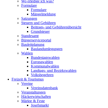
Wo erledige ich was?
Formulare
Formulare
Mängelmeldung
Satzungen
Steuern und Gebühren
Beitrags- und Gebührenübersicht
Grundsteuer
Standesamt
Bürgerserviceportal
Bauleitplanung
Baulandumlegungen
Wahlen
Bundestagswahlen
Europawahlen
Kommunalwahlen
Landtags- und Bezirkswahlen
Volksbegehren
Freizeit & Tourismus
Vereine
Vereinsdatenbank
Veranstaltungen
Häckerwirtschaften
Märkte & Feste
Josefsmarkt