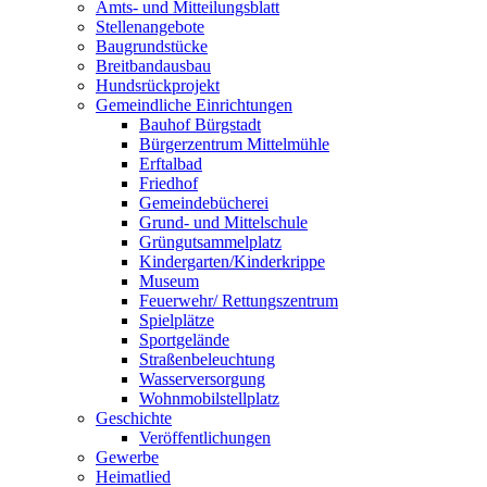
Amts- und Mitteilungsblatt
Stellenangebote
Baugrundstücke
Breitbandausbau
Hundsrückprojekt
Gemeindliche Einrichtungen
Bauhof Bürgstadt
Bürgerzentrum Mittelmühle
Erftalbad
Friedhof
Gemeindebücherei
Grund- und Mittelschule
Grüngutsammelplatz
Kindergarten/Kinderkrippe
Museum
Feuerwehr/ Rettungszentrum
Spielplätze
Sportgelände
Straßenbeleuchtung
Wasserversorgung
Wohnmobilstellplatz
Geschichte
Veröffentlichungen
Gewerbe
Heimatlied