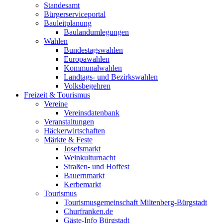
Standesamt
Bürgerserviceportal
Bauleitplanung
Baulandumlegungen
Wahlen
Bundestagswahlen
Europawahlen
Kommunalwahlen
Landtags- und Bezirkswahlen
Volksbegehren
Freizeit & Tourismus
Vereine
Vereinsdatenbank
Veranstaltungen
Häckerwirtschaften
Märkte & Feste
Josefsmarkt
Weinkulturnacht
Straßen- und Hoffest
Bauernmarkt
Kerbemarkt
Tourismus
Tourismusgemeinschaft Miltenberg-Bürgstadt
Churfranken.de
Gäste-Info Bürgstadt