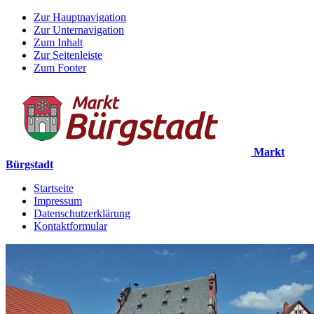
Zur Hauptnavigation
Zur Unternavigation
Zum Inhalt
Zur Seitenleiste
Zum Footer
Markt
Bürgstadt
Startseite
Impressum
Datenschutzerklärung
Kontaktformular