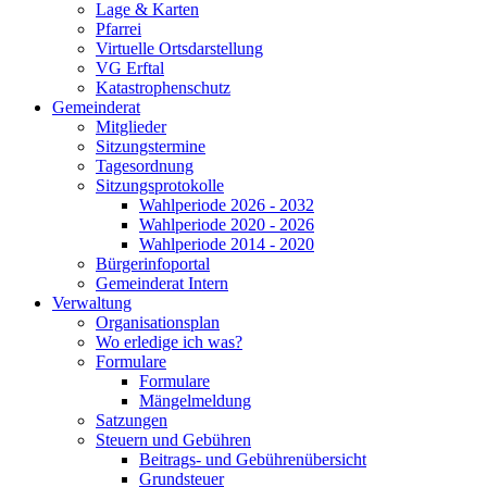
Lage & Karten
Pfarrei
Virtuelle Ortsdarstellung
VG Erftal
Katastrophenschutz
Gemeinderat
Mitglieder
Sitzungstermine
Tagesordnung
Sitzungsprotokolle
Wahlperiode 2026 - 2032
Wahlperiode 2020 - 2026
Wahlperiode 2014 - 2020
Bürgerinfoportal
Gemeinderat Intern
Verwaltung
Organisationsplan
Wo erledige ich was?
Formulare
Formulare
Mängelmeldung
Satzungen
Steuern und Gebühren
Beitrags- und Gebührenübersicht
Grundsteuer