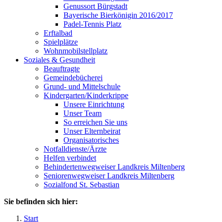
Genussort Bürgstadt
Bayerische Bierkönigin 2016/2017
Padel-Tennis Platz
Erftalbad
Spielplätze
Wohnmobilstellplatz
Soziales & Gesundheit
Beauftragte
Gemeindebücherei
Grund- und Mittelschule
Kindergarten/Kinderkrippe
Unsere Einrichtung
Unser Team
So erreichen Sie uns
Unser Elternbeirat
Organisatorisches
Notfalldienste/Ärzte
Helfen verbindet
Behindertenwegweiser Landkreis Miltenberg
Seniorenwegweiser Landkreis Miltenberg
Sozialfond St. Sebastian
Sie befinden sich hier:
Start