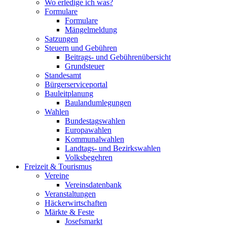
Wo erledige ich was?
Formulare
Formulare
Mängelmeldung
Satzungen
Steuern und Gebühren
Beitrags- und Gebührenübersicht
Grundsteuer
Standesamt
Bürgerserviceportal
Bauleitplanung
Baulandumlegungen
Wahlen
Bundestagswahlen
Europawahlen
Kommunalwahlen
Landtags- und Bezirkswahlen
Volksbegehren
Freizeit & Tourismus
Vereine
Vereinsdatenbank
Veranstaltungen
Häckerwirtschaften
Märkte & Feste
Josefsmarkt