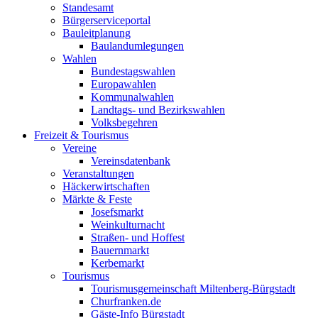
Standesamt
Bürgerserviceportal
Bauleitplanung
Baulandumlegungen
Wahlen
Bundestagswahlen
Europawahlen
Kommunalwahlen
Landtags- und Bezirkswahlen
Volksbegehren
Freizeit & Tourismus
Vereine
Vereinsdatenbank
Veranstaltungen
Häckerwirtschaften
Märkte & Feste
Josefsmarkt
Weinkulturnacht
Straßen- und Hoffest
Bauernmarkt
Kerbemarkt
Tourismus
Tourismusgemeinschaft Miltenberg-Bürgstadt
Churfranken.de
Gäste-Info Bürgstadt