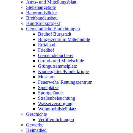
Amts- und Mitteilungsblatt
Stellenangebote
Baugrundstücke
Breitbandausbau
Hundsrückprojekt
Gemeindliche Einrichtungen
Bauhof Bürgstadt
Bürgerzentrum Mittelmühle
Erftalbad
Friedhof
Gemeindebücherei
Grund- und Mittelschule
Grüngutsammelplatz
Kindergarten/Kinderkrippe
Museum
Feuerwehr/ Rettungszentrum
Spielplätze
Sportgelände
Straßenbeleuchtung
Wasserversorgung
Wohnmobilstellplatz
Geschichte
Veröffentlichungen
Gewerbe
Heimatlied