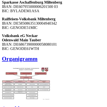
Sparkasse Aschaffenburg Miltenberg
IBAN: DE607955000006201500 03
BIC: BYLADEM1ASA
Raiffeisen-Volksbank Miltenberg
IBAN: DE58508635130004940342
BIC: GENODE51MIC
Volksbank eG Neckar
Odenwald Main Tauber
IBAN: DE68673900000058080101
BIC: GENODE61WTH
Organigramm