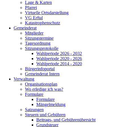
Lage & Karten
Pfarrei
Virtuelle Ortsdarstellung
VG Erftal
Katastrophenschutz
Gemeinderat
Mitglieder
Sitzungstermine
Tagesordnung
Sitzungsprotokolle
Wahlperiode 2026 - 2032
Wahlperiode 2020 - 2026
Wahlperiode 2014 - 2020
Bürgerinfoportal
Gemeinderat Intern
Verwaltung
Organisationsplan
Wo erledige ich was?
Formulare
Formulare
Mängelmeldung
Satzungen
Steuern und Gebühren
Beitrags- und Gebührenübersicht
Grundsteuer