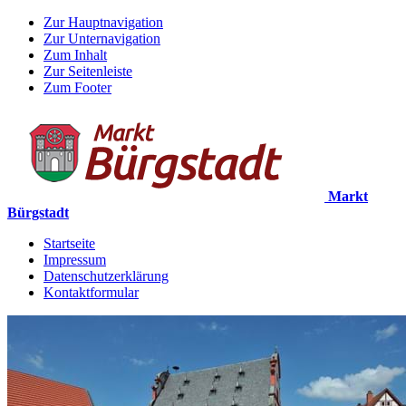
Zur Hauptnavigation
Zur Unternavigation
Zum Inhalt
Zur Seitenleiste
Zum Footer
Markt
Bürgstadt
Startseite
Impressum
Datenschutzerklärung
Kontaktformular