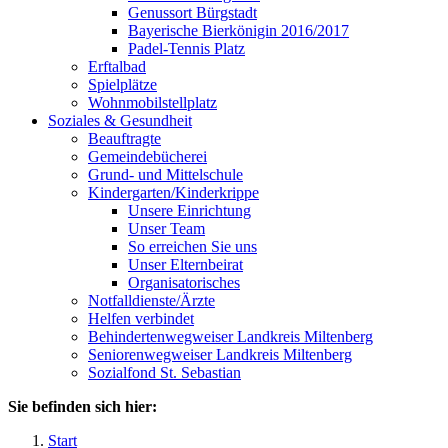
Genussort Bürgstadt
Bayerische Bierkönigin 2016/2017
Padel-Tennis Platz
Erftalbad
Spielplätze
Wohnmobilstellplatz
Soziales & Gesundheit
Beauftragte
Gemeindebücherei
Grund- und Mittelschule
Kindergarten/Kinderkrippe
Unsere Einrichtung
Unser Team
So erreichen Sie uns
Unser Elternbeirat
Organisatorisches
Notfalldienste/Ärzte
Helfen verbindet
Behindertenwegweiser Landkreis Miltenberg
Seniorenwegweiser Landkreis Miltenberg
Sozialfond St. Sebastian
Sie befinden sich hier:
Start