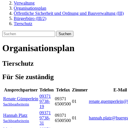
Verwaltung
Organisationsplan
Öffentliche Sicherheit und Ordnung und Bauverwaltung (III)
Bürgerbüro (III/2)
Tierschutz
Suchen
Organisationsplan
Tierschutz
Für Sie zuständig
Ansprechpartner
Telefon
Telefax
Zimmer
E-Mail
09371
Renate
Gümperlein
09371
9738-
01
renate.guemperlein@b
6500500
Sachbearbeiterin
19
09371
Hannah
Platz
09371
9738-
01
hannah.platz@buergs
6500500
Sachbearbeiterin
31