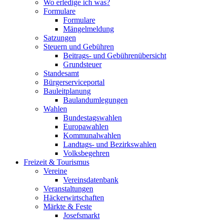
Wo erledige ich was?
Formulare
Formulare
Mängelmeldung
Satzungen
Steuern und Gebühren
Beitrags- und Gebührenübersicht
Grundsteuer
Standesamt
Bürgerserviceportal
Bauleitplanung
Baulandumlegungen
Wahlen
Bundestagswahlen
Europawahlen
Kommunalwahlen
Landtags- und Bezirkswahlen
Volksbegehren
Freizeit & Tourismus
Vereine
Vereinsdatenbank
Veranstaltungen
Häckerwirtschaften
Märkte & Feste
Josefsmarkt