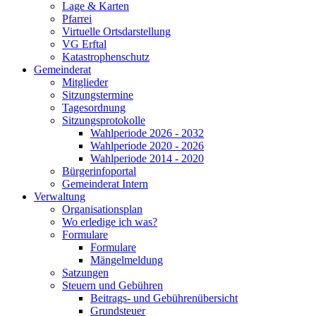
Lage & Karten
Pfarrei
Virtuelle Ortsdarstellung
VG Erftal
Katastrophenschutz
Gemeinderat
Mitglieder
Sitzungstermine
Tagesordnung
Sitzungsprotokolle
Wahlperiode 2026 - 2032
Wahlperiode 2020 - 2026
Wahlperiode 2014 - 2020
Bürgerinfoportal
Gemeinderat Intern
Verwaltung
Organisationsplan
Wo erledige ich was?
Formulare
Formulare
Mängelmeldung
Satzungen
Steuern und Gebühren
Beitrags- und Gebührenübersicht
Grundsteuer