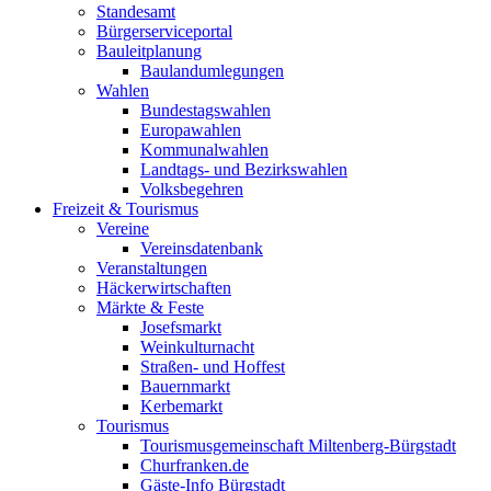
Standesamt
Bürgerserviceportal
Bauleitplanung
Baulandumlegungen
Wahlen
Bundestagswahlen
Europawahlen
Kommunalwahlen
Landtags- und Bezirkswahlen
Volksbegehren
Freizeit & Tourismus
Vereine
Vereinsdatenbank
Veranstaltungen
Häckerwirtschaften
Märkte & Feste
Josefsmarkt
Weinkulturnacht
Straßen- und Hoffest
Bauernmarkt
Kerbemarkt
Tourismus
Tourismusgemeinschaft Miltenberg-Bürgstadt
Churfranken.de
Gäste-Info Bürgstadt