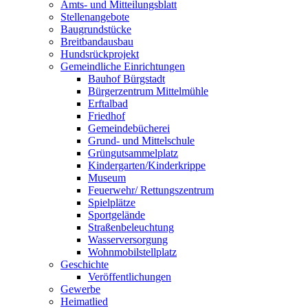
Amts- und Mitteilungsblatt
Stellenangebote
Baugrundstücke
Breitbandausbau
Hundsrückprojekt
Gemeindliche Einrichtungen
Bauhof Bürgstadt
Bürgerzentrum Mittelmühle
Erftalbad
Friedhof
Gemeindebücherei
Grund- und Mittelschule
Grüngutsammelplatz
Kindergarten/Kinderkrippe
Museum
Feuerwehr/ Rettungszentrum
Spielplätze
Sportgelände
Straßenbeleuchtung
Wasserversorgung
Wohnmobilstellplatz
Geschichte
Veröffentlichungen
Gewerbe
Heimatlied