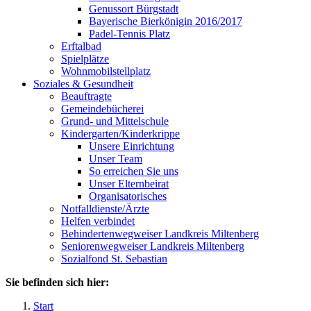
Genussort Bürgstadt
Bayerische Bierkönigin 2016/2017
Padel-Tennis Platz
Erftalbad
Spielplätze
Wohnmobilstellplatz
Soziales & Gesundheit
Beauftragte
Gemeindebücherei
Grund- und Mittelschule
Kindergarten/Kinderkrippe
Unsere Einrichtung
Unser Team
So erreichen Sie uns
Unser Elternbeirat
Organisatorisches
Notfalldienste/Ärzte
Helfen verbindet
Behindertenwegweiser Landkreis Miltenberg
Seniorenwegweiser Landkreis Miltenberg
Sozialfond St. Sebastian
Sie befinden sich hier:
Start