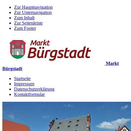
Zur Hauptnavigation
Zur Unternavigation
Zum Inhalt
Zur Seitenleiste
Zum Footer
Markt
Bürgstadt
Startseite
Impressum
Datenschutzerklärung
Kontaktformular