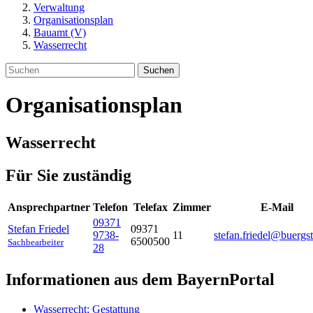
Verwaltung
Organisationsplan
Bauamt (V)
Wasserrecht
Suchen
Organisationsplan
Wasserrecht
Für Sie zuständig
Ansprechpartner
Telefon
Telefax
Zimmer
E-Mail
09371
Stefan
Friedel
09371
9738-
11
stefan.friedel@buergst
6500500
Sachbearbeiter
28
Informationen aus dem BayernPortal
Wasserrecht; Gestattung