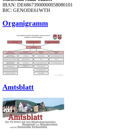
IBAN: DE68673900000058080101
BIC: GENODE61WTH
Organigramm
Amtsblatt