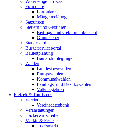
Wo erledige ich was?
Formulare
Formulare
Mängelmeldung
Satzungen
Steuern und Gebühren
Beitrags- und Gebührenübersicht
Grundsteuer
Standesamt
Bürgerserviceportal
Bauleitplanung
Baulandumlegungen
Wahlen
Bundestagswahlen
Europawahlen
Kommunalwahlen
Landtags- und Bezirkswahlen
Volksbegehren
Freizeit & Tourismus
Vereine
Vereinsdatenbank
Veranstaltungen
Häckerwirtschaften
Märkte & Feste
Josefsmarkt