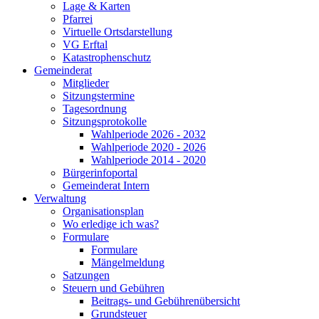
Lage & Karten
Pfarrei
Virtuelle Ortsdarstellung
VG Erftal
Katastrophenschutz
Gemeinderat
Mitglieder
Sitzungstermine
Tagesordnung
Sitzungsprotokolle
Wahlperiode 2026 - 2032
Wahlperiode 2020 - 2026
Wahlperiode 2014 - 2020
Bürgerinfoportal
Gemeinderat Intern
Verwaltung
Organisationsplan
Wo erledige ich was?
Formulare
Formulare
Mängelmeldung
Satzungen
Steuern und Gebühren
Beitrags- und Gebührenübersicht
Grundsteuer