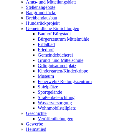
Amts- und Mitteilungsblatt
Stellenangebote
Baugrundstücke
Breitbandausbau
Hundsrückprojekt
Gemeindliche Einrichtungen
Bauhof Bürgstadt
Bürgerzentrum Mittelmühle
Erftalbad
Friedhof
Gemeindebücherei
Grund- und Mittelschule
Grüngutsammelplatz
Kindergarten/Kinderkrippe
Museum
Feuerwehr/ Rettungszentrum
Spielplätze
Sportgelände
Straßenbeleuchtung
Wasserversorgung
Wohnmobilstellplatz
Geschichte
Veröffentlichungen
Gewerbe
Heimatlied