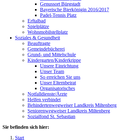
Genussort Bürgstadt
Bayerische Bierkönigin 2016/2017
Padel-Tennis Platz
Erftalbad
Spielplätze
Wohnmobilstellplatz
Soziales & Gesundheit
Beauftragte
Gemeindebücherei
Grund- und Mittelschule
Kindergarten/Kinderkrippe
Unsere Einrichtung
Unser Team
So erreichen Sie uns
Unser Elternbeirat
Organisatorisches
Notfalldienste/Ärzte
Helfen verbindet
Behindertenwegweiser Landkreis Miltenberg
Seniorenwegweiser Landkreis Miltenberg
Sozialfond St. Sebastian
Sie befinden sich hier:
Start