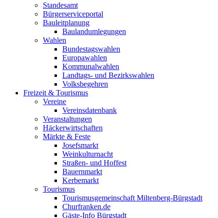
Standesamt
Bürgerserviceportal
Bauleitplanung
Baulandumlegungen
Wahlen
Bundestagswahlen
Europawahlen
Kommunalwahlen
Landtags- und Bezirkswahlen
Volksbegehren
Freizeit & Tourismus
Vereine
Vereinsdatenbank
Veranstaltungen
Häckerwirtschaften
Märkte & Feste
Josefsmarkt
Weinkulturnacht
Straßen- und Hoffest
Bauernmarkt
Kerbemarkt
Tourismus
Tourismusgemeinschaft Miltenberg-Bürgstadt
Churfranken.de
Gäste-Info Bürgstadt