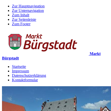
Zur Hauptnavigation
Zur Unternavigation
Zum Inhalt
Zur Seitenleiste
Zum Footer
Markt
Bürgstadt
Startseite
Impressum
Datenschutzerklärung
Kontaktformular