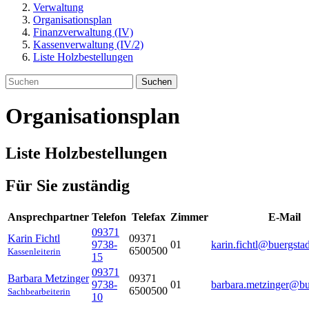
Verwaltung
Organisationsplan
Finanzverwaltung (IV)
Kassenverwaltung (IV/2)
Liste Holzbestellungen
Suchen
Organisationsplan
Liste Holzbestellungen
Für Sie zuständig
Ansprechpartner
Telefon
Telefax
Zimmer
E-Mail
09371
Karin
Fichtl
09371
9738-
01
karin.fichtl@buergstad
6500500
Kassenleiterin
15
09371
Barbara
Metzinger
09371
9738-
01
barbara.metzinger@bu
6500500
Sachbearbeiterin
10