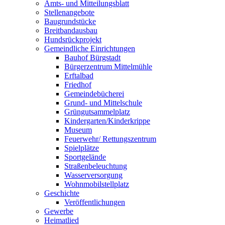
Amts- und Mitteilungsblatt
Stellenangebote
Baugrundstücke
Breitbandausbau
Hundsrückprojekt
Gemeindliche Einrichtungen
Bauhof Bürgstadt
Bürgerzentrum Mittelmühle
Erftalbad
Friedhof
Gemeindebücherei
Grund- und Mittelschule
Grüngutsammelplatz
Kindergarten/Kinderkrippe
Museum
Feuerwehr/ Rettungszentrum
Spielplätze
Sportgelände
Straßenbeleuchtung
Wasserversorgung
Wohnmobilstellplatz
Geschichte
Veröffentlichungen
Gewerbe
Heimatlied