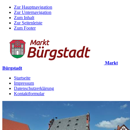
Zur Hauptnavigation
Zur Unternavigation
Zum Inhalt
Zur Seitenleiste
Zum Footer
Markt
Bürgstadt
Startseite
Impressum
Datenschutzerklärung
Kontaktformular