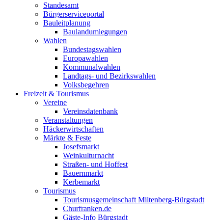
Standesamt
Bürgerserviceportal
Bauleitplanung
Baulandumlegungen
Wahlen
Bundestagswahlen
Europawahlen
Kommunalwahlen
Landtags- und Bezirkswahlen
Volksbegehren
Freizeit & Tourismus
Vereine
Vereinsdatenbank
Veranstaltungen
Häckerwirtschaften
Märkte & Feste
Josefsmarkt
Weinkulturnacht
Straßen- und Hoffest
Bauernmarkt
Kerbemarkt
Tourismus
Tourismusgemeinschaft Miltenberg-Bürgstadt
Churfranken.de
Gäste-Info Bürgstadt