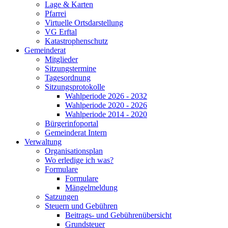
Lage & Karten
Pfarrei
Virtuelle Ortsdarstellung
VG Erftal
Katastrophenschutz
Gemeinderat
Mitglieder
Sitzungstermine
Tagesordnung
Sitzungsprotokolle
Wahlperiode 2026 - 2032
Wahlperiode 2020 - 2026
Wahlperiode 2014 - 2020
Bürgerinfoportal
Gemeinderat Intern
Verwaltung
Organisationsplan
Wo erledige ich was?
Formulare
Formulare
Mängelmeldung
Satzungen
Steuern und Gebühren
Beitrags- und Gebührenübersicht
Grundsteuer