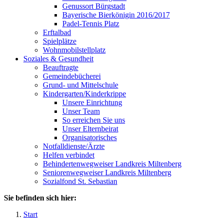
Genussort Bürgstadt
Bayerische Bierkönigin 2016/2017
Padel-Tennis Platz
Erftalbad
Spielplätze
Wohnmobilstellplatz
Soziales & Gesundheit
Beauftragte
Gemeindebücherei
Grund- und Mittelschule
Kindergarten/Kinderkrippe
Unsere Einrichtung
Unser Team
So erreichen Sie uns
Unser Elternbeirat
Organisatorisches
Notfalldienste/Ärzte
Helfen verbindet
Behindertenwegweiser Landkreis Miltenberg
Seniorenwegweiser Landkreis Miltenberg
Sozialfond St. Sebastian
Sie befinden sich hier:
Start