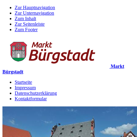
Zur Hauptnavigation
Zur Unternavigation
Zum Inhalt
Zur Seitenleiste
Zum Footer
Markt
Bürgstadt
Startseite
Impressum
Datenschutzerklärung
Kontaktformular