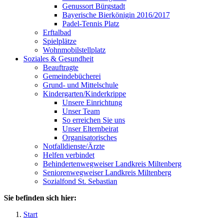
Genussort Bürgstadt
Bayerische Bierkönigin 2016/2017
Padel-Tennis Platz
Erftalbad
Spielplätze
Wohnmobilstellplatz
Soziales & Gesundheit
Beauftragte
Gemeindebücherei
Grund- und Mittelschule
Kindergarten/Kinderkrippe
Unsere Einrichtung
Unser Team
So erreichen Sie uns
Unser Elternbeirat
Organisatorisches
Notfalldienste/Ärzte
Helfen verbindet
Behindertenwegweiser Landkreis Miltenberg
Seniorenwegweiser Landkreis Miltenberg
Sozialfond St. Sebastian
Sie befinden sich hier:
Start