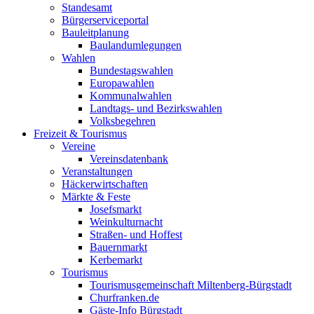
Standesamt
Bürgerserviceportal
Bauleitplanung
Baulandumlegungen
Wahlen
Bundestagswahlen
Europawahlen
Kommunalwahlen
Landtags- und Bezirkswahlen
Volksbegehren
Freizeit & Tourismus
Vereine
Vereinsdatenbank
Veranstaltungen
Häckerwirtschaften
Märkte & Feste
Josefsmarkt
Weinkulturnacht
Straßen- und Hoffest
Bauernmarkt
Kerbemarkt
Tourismus
Tourismusgemeinschaft Miltenberg-Bürgstadt
Churfranken.de
Gäste-Info Bürgstadt