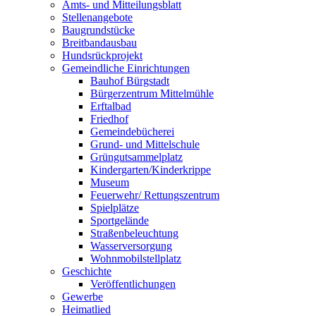
Amts- und Mitteilungsblatt
Stellenangebote
Baugrundstücke
Breitbandausbau
Hundsrückprojekt
Gemeindliche Einrichtungen
Bauhof Bürgstadt
Bürgerzentrum Mittelmühle
Erftalbad
Friedhof
Gemeindebücherei
Grund- und Mittelschule
Grüngutsammelplatz
Kindergarten/Kinderkrippe
Museum
Feuerwehr/ Rettungszentrum
Spielplätze
Sportgelände
Straßenbeleuchtung
Wasserversorgung
Wohnmobilstellplatz
Geschichte
Veröffentlichungen
Gewerbe
Heimatlied