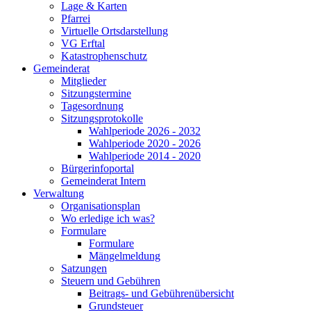
Lage & Karten
Pfarrei
Virtuelle Ortsdarstellung
VG Erftal
Katastrophenschutz
Gemeinderat
Mitglieder
Sitzungstermine
Tagesordnung
Sitzungsprotokolle
Wahlperiode 2026 - 2032
Wahlperiode 2020 - 2026
Wahlperiode 2014 - 2020
Bürgerinfoportal
Gemeinderat Intern
Verwaltung
Organisationsplan
Wo erledige ich was?
Formulare
Formulare
Mängelmeldung
Satzungen
Steuern und Gebühren
Beitrags- und Gebührenübersicht
Grundsteuer