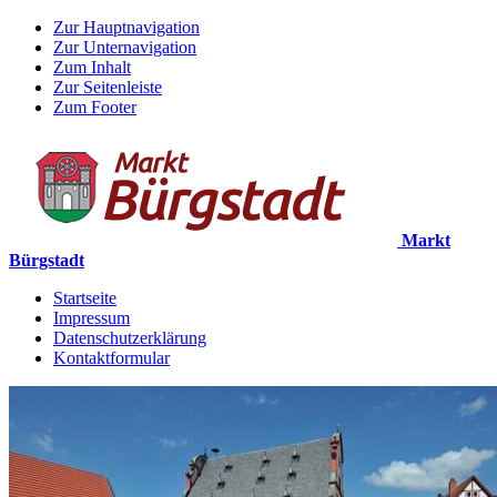
Zur Hauptnavigation
Zur Unternavigation
Zum Inhalt
Zur Seitenleiste
Zum Footer
Markt
Bürgstadt
Startseite
Impressum
Datenschutzerklärung
Kontaktformular