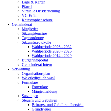
Lage & Karten
Pfarrei
Virtuelle Ortsdarstellung
VG Erftal
Katastrophenschutz
Gemeinderat
Mitglieder
Sitzungstermine
Tagesordnung
Sitzungsprotokolle
Wahlperiode 2026 - 2032
Wahlperiode 2020 - 2026
Wahlperiode 2014 - 2020
Bürgerinfoportal
Gemeinderat Intern
Verwaltung
Organisationsplan
Wo erledige ich was?
Formulare
Formulare
Mängelmeldung
Satzungen
Steuern und Gebühren
Beitrags- und Gebührenübersicht
Grundsteuer