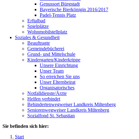
Genussort Bürgstadt
Bayerische Bierkönigin 2016/2017
Padel-Tennis Platz
Erftalbad
Spielplätze
Wohnmobilstellplatz
Soziales & Gesundheit
Beauftragte
Gemeindebücherei
Grund- und Mittelschule
Kindergarten/Kinderkrippe
Unsere Einrichtung
Unser Team
So erreichen Sie uns
Unser Elternbeirat
Organisatorisches
Notfalldienste/Ärzte
Helfen verbindet
Behindertenwegweiser Landkreis Miltenberg
Seniorenwegweiser Landkreis Miltenberg
Sozialfond St. Sebastian
Sie befinden sich hier:
Start