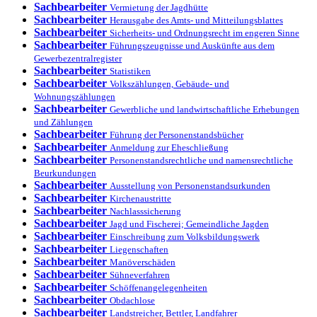
Sachbearbeiter
Vermietung der Jagdhütte
Sachbearbeiter
Herausgabe des Amts- und Mitteilungsblattes
Sachbearbeiter
Sicherheits- und Ordnungsrecht im engeren Sinne
Sachbearbeiter
Führungszeugnisse und Auskünfte aus dem
Gewerbezentralregister
Sachbearbeiter
Statistiken
Sachbearbeiter
Volkszählungen, Gebäude- und
Wohnungszählungen
Sachbearbeiter
Gewerbliche und landwirtschaftliche Erhebungen
und Zählungen
Sachbearbeiter
Führung der Personenstandsbücher
Sachbearbeiter
Anmeldung zur Eheschließung
Sachbearbeiter
Personenstandsrechtliche und namensrechtliche
Beurkundungen
Sachbearbeiter
Ausstellung von Personenstandsurkunden
Sachbearbeiter
Kirchenaustritte
Sachbearbeiter
Nachlasssicherung
Sachbearbeiter
Jagd und Fischerei; Gemeindliche Jagden
Sachbearbeiter
Einschreibung zum Volksbildungswerk
Sachbearbeiter
Liegenschaften
Sachbearbeiter
Manöverschäden
Sachbearbeiter
Sühneverfahren
Sachbearbeiter
Schöffenangelegenheiten
Sachbearbeiter
Obdachlose
Sachbearbeiter
Landstreicher, Bettler, Landfahrer