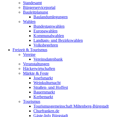
Standesamt
Bürgerserviceportal
Bauleitplanung
Baulandumlegungen
Wahlen
Bundestagswahlen
Europawahlen
Kommunalwahlen
Landtags- und Bezirkswahlen
Volksbegehren
Freizeit & Tourismus
Vereine
Vereinsdatenbank
Veranstaltungen
Häckerwirtschaften
Märkte & Feste
Josefsmarkt
Weinkulturnacht
Straßen- und Hoffest
Bauernmarkt
Kerbemarkt
Tourismus
Tourismusgemeinschaft Miltenberg-Bürgstadt
Churfranken.de
Gäste-Info Bürgstadt