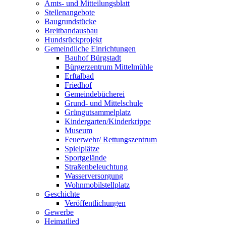
Amts- und Mitteilungsblatt
Stellenangebote
Baugrundstücke
Breitbandausbau
Hundsrückprojekt
Gemeindliche Einrichtungen
Bauhof Bürgstadt
Bürgerzentrum Mittelmühle
Erftalbad
Friedhof
Gemeindebücherei
Grund- und Mittelschule
Grüngutsammelplatz
Kindergarten/Kinderkrippe
Museum
Feuerwehr/ Rettungszentrum
Spielplätze
Sportgelände
Straßenbeleuchtung
Wasserversorgung
Wohnmobilstellplatz
Geschichte
Veröffentlichungen
Gewerbe
Heimatlied