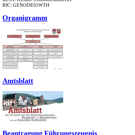
BIC: GENODE61WTH
Organigramm
Amtsblatt
Beantragung Führungszeugnis