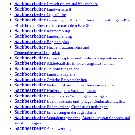
Sachbearbeiter
Umweltschutz und Naturschutz
Sachbearbeiter
Landwirtschaft
Sachbearbeiter
Jugendhilfe
Sachbearbeiter
Bauanträgen, Vorbehandlung in verwaltungsmäßiger
Hinsicht und Einvernehmen nach dem BauGB
Sachbearbeiter
Raumordnung
Sachbearbeiter
Landesplanung
Sachbearbeiter
Regionalplan
Sachbearbeiter
Flächennutzungsplan und
Gemeindeentwicklungsplan
Sachbearbeiter
Bebauungspläne und Einbeziehungssatzungen
Sachbearbeiter
Städtebauliche Entwicklungsmaßnahmen
Sachbearbeiter
Grünordnungspläne
Sachbearbeiter
Landschaftspläne
Sachbearbeiter
Örtliche Bauvorschriften
Sachbearbeiter
Wohnungsbau- und Siedlungsprogramme
Sachbearbeiter
Förderung des Wohnungsbaus
Sachbearbeiter
Beratung von Wohnungsbauwilligen
Sachbearbeiter
Denkmalschutz und -pflege, Denkmalschutzliste
Sachbearbeiter
Bodenverkehr, Grundstücksteilungen
Sachbearbeiter
Einrichtungen der Jugendhilfe
Sachbearbeiter
Veränderungssperren, Anordnung von Geboten und
Verpflichtungen
Sachbearbeiter
Außenwerbung