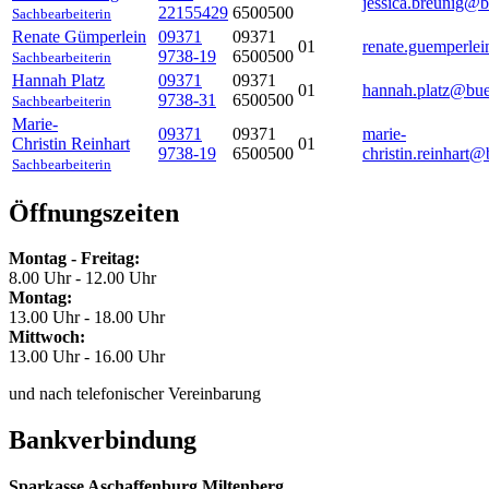
jessica.breunig@b
22155429
6500500
Sachbearbeiterin
Renate
Gümperlein
09371
09371
01
renate.guemperle
9738-19
6500500
Sachbearbeiterin
Hannah
Platz
09371
09371
01
hannah.platz@bue
9738-31
6500500
Sachbearbeiterin
Marie-
09371
09371
marie-
Christin
Reinhart
01
9738-19
6500500
christin.reinhart@
Sachbearbeiterin
Öffnungszeiten
Montag - Freitag:
8.00 Uhr - 12.00 Uhr
Montag:
13.00 Uhr - 18.00 Uhr
Mittwoch:
13.00 Uhr - 16.00 Uhr
und nach telefonischer Vereinbarung
Bankverbindung
Sparkasse Aschaffenburg Miltenberg