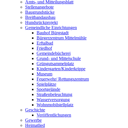
Amts- und Mitteilungsblatt
Stellenangebote
Baugrundstücke
Breitbandausbau
Hundsrückprojekt
Gemeindliche Einrichtungen
Bauhof Bürgstadt
Bürgerzentrum Mittelmühle
Erftalbad
Friedhof
Gemeindebücherei
Grund- und Mittelschule
Grüngutsammelplatz
Kindergarten/Kinderkrippe
Museum
Feuerwehr/ Rettungszentrum
Spielplätze
Sportgelände
Straßenbeleuchtung
Wasserversorgung
Wohnmobilstellplatz
Geschichte
Veröffentlichungen
Gewerbe
Heimatlied