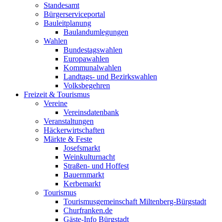
Standesamt
Bürgerserviceportal
Bauleitplanung
Baulandumlegungen
Wahlen
Bundestagswahlen
Europawahlen
Kommunalwahlen
Landtags- und Bezirkswahlen
Volksbegehren
Freizeit & Tourismus
Vereine
Vereinsdatenbank
Veranstaltungen
Häckerwirtschaften
Märkte & Feste
Josefsmarkt
Weinkulturnacht
Straßen- und Hoffest
Bauernmarkt
Kerbemarkt
Tourismus
Tourismusgemeinschaft Miltenberg-Bürgstadt
Churfranken.de
Gäste-Info Bürgstadt