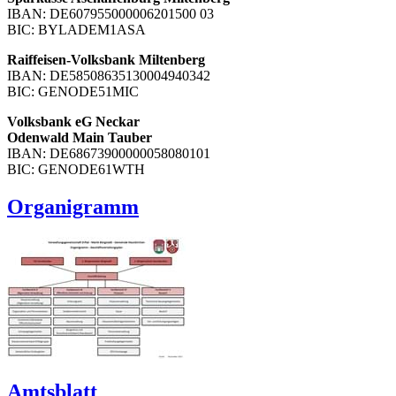
IBAN: DE607955000006201500 03
BIC: BYLADEM1ASA
Raiffeisen-Volksbank Miltenberg
IBAN: DE58508635130004940342
BIC: GENODE51MIC
Volksbank eG Neckar
Odenwald Main Tauber
IBAN: DE68673900000058080101
BIC: GENODE61WTH
Organigramm
Amtsblatt