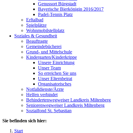
Genussort Bürgstadt
Bayerische Bierkönigin 2016/2017
Padel-Tennis Platz
Erftalbad
Spielplätze
Wohnmobilstellplatz
Soziales & Gesundheit
Beauftragte
Gemeindebücherei
Grund- und Mittelschule
Kindergarten/Kinderkrippe
Unsere Einrichtung
Unser Team
So erreichen Sie uns
Unser Elternbeirat
Organisatorisches
Notfalldienste/Ärzte
Helfen verbindet
Behindertenwegweiser Landkreis Miltenberg
Seniorenwegweiser Landkreis Miltenberg
Sozialfond St. Sebastian
Sie befinden sich hier:
Start