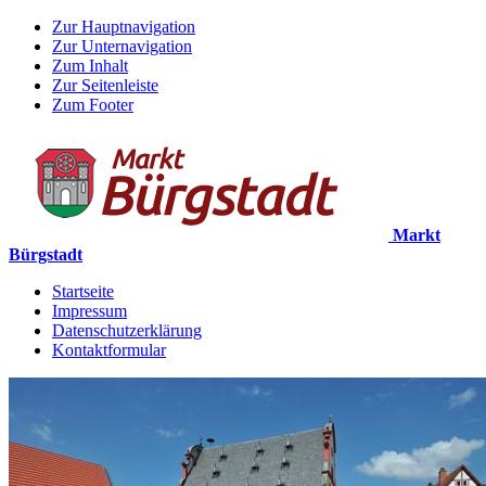
Zur Hauptnavigation
Zur Unternavigation
Zum Inhalt
Zur Seitenleiste
Zum Footer
Markt
Bürgstadt
Startseite
Impressum
Datenschutzerklärung
Kontaktformular