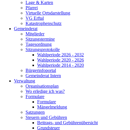
Lage & Karten
Pfarrei
Virtuelle Ortsdarstellung
VG Erftal
Katastrophenschutz
Gemeinderat
Mitglieder
Sitzungstermine
Tagesordnung
Sitzungsprotokolle
Wahlperiode 2026 - 2032
Wahlperiode 2020 - 2026
Wahlperiode 2014 - 2020
Bürgerinfoportal
Gemeinderat Intern
Verwaltung
Organisationsplan
Wo erledige ich was?
Formulare
Formulare
Mängelmeldung
Satzungen
Steuern und Gebühren
Beitrags- und Gebührenübersicht
Grundsteuer