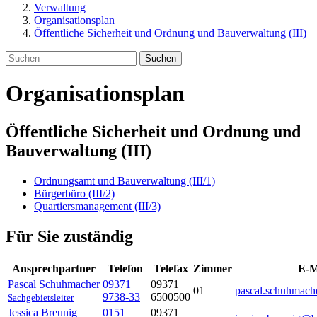
Verwaltung
Organisationsplan
Öffentliche Sicherheit und Ordnung und Bauverwaltung (III)
Suchen
Organisationsplan
Öffentliche Sicherheit und Ordnung und
Bauverwaltung (III)
Ordnungsamt und Bauverwaltung (III/1)
Bürgerbüro (III/2)
Quartiersmanagement (III/3)
Für Sie zuständig
Ansprechpartner
Telefon
Telefax
Zimmer
E-M
Pascal
Schuhmacher
09371
09371
01
pascal.schuhmach
9738-33
6500500
Sachgebietsleiter
Jessica
Breunig
0151
09371