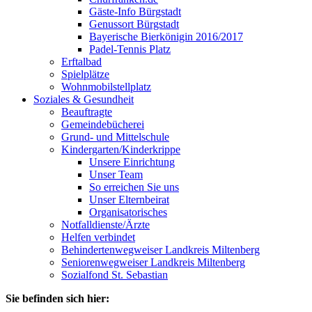
Gäste-Info Bürgstadt
Genussort Bürgstadt
Bayerische Bierkönigin 2016/2017
Padel-Tennis Platz
Erftalbad
Spielplätze
Wohnmobilstellplatz
Soziales & Gesundheit
Beauftragte
Gemeindebücherei
Grund- und Mittelschule
Kindergarten/Kinderkrippe
Unsere Einrichtung
Unser Team
So erreichen Sie uns
Unser Elternbeirat
Organisatorisches
Notfalldienste/Ärzte
Helfen verbindet
Behindertenwegweiser Landkreis Miltenberg
Seniorenwegweiser Landkreis Miltenberg
Sozialfond St. Sebastian
Sie befinden sich hier: