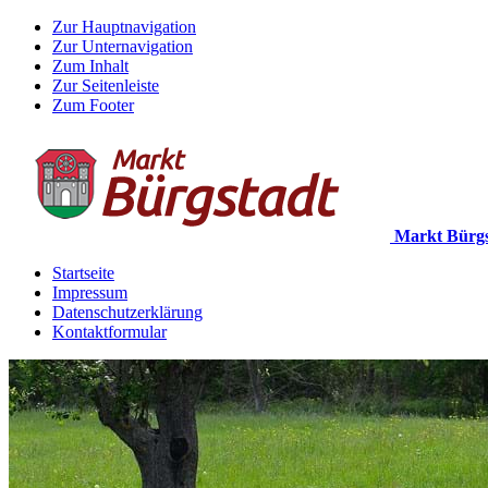
Zur Hauptnavigation
Zur Unternavigation
Zum Inhalt
Zur Seitenleiste
Zum Footer
Markt Bürgs
Startseite
Impressum
Datenschutzerklärung
Kontaktformular