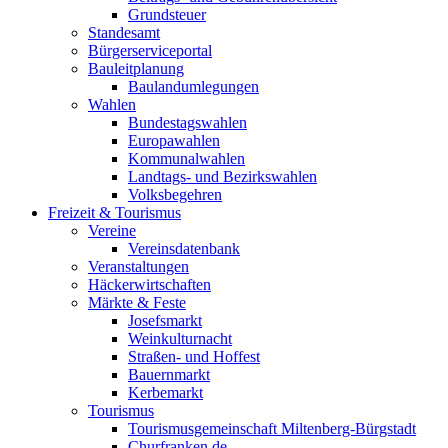
Grundsteuer
Standesamt
Bürgerserviceportal
Bauleitplanung
Baulandumlegungen
Wahlen
Bundestagswahlen
Europawahlen
Kommunalwahlen
Landtags- und Bezirkswahlen
Volksbegehren
Freizeit & Tourismus
Vereine
Vereinsdatenbank
Veranstaltungen
Häckerwirtschaften
Märkte & Feste
Josefsmarkt
Weinkulturnacht
Straßen- und Hoffest
Bauernmarkt
Kerbemarkt
Tourismus
Tourismusgemeinschaft Miltenberg-Bürgstadt
Churfranken.de