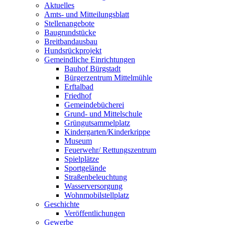
Aktuelles
Amts- und Mitteilungsblatt
Stellenangebote
Baugrundstücke
Breitbandausbau
Hundsrückprojekt
Gemeindliche Einrichtungen
Bauhof Bürgstadt
Bürgerzentrum Mittelmühle
Erftalbad
Friedhof
Gemeindebücherei
Grund- und Mittelschule
Grüngutsammelplatz
Kindergarten/Kinderkrippe
Museum
Feuerwehr/ Rettungszentrum
Spielplätze
Sportgelände
Straßenbeleuchtung
Wasserversorgung
Wohnmobilstellplatz
Geschichte
Veröffentlichungen
Gewerbe