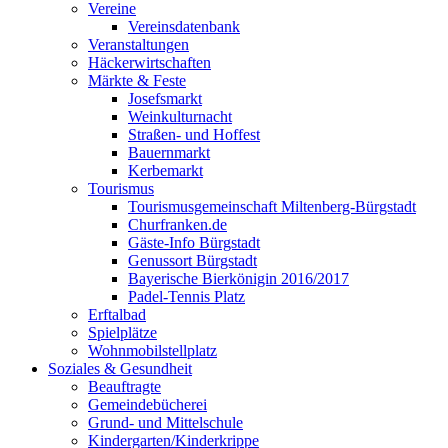
Vereine
Vereinsdatenbank
Veranstaltungen
Häckerwirtschaften
Märkte & Feste
Josefsmarkt
Weinkulturnacht
Straßen- und Hoffest
Bauernmarkt
Kerbemarkt
Tourismus
Tourismusgemeinschaft Miltenberg-Bürgstadt
Churfranken.de
Gäste-Info Bürgstadt
Genussort Bürgstadt
Bayerische Bierkönigin 2016/2017
Padel-Tennis Platz
Erftalbad
Spielplätze
Wohnmobilstellplatz
Soziales & Gesundheit
Beauftragte
Gemeindebücherei
Grund- und Mittelschule
Kindergarten/Kinderkrippe