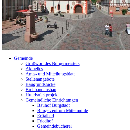
Gemeinde
Grußwort des Bürgermeisters
Aktuelles
Amts- und Mitteilungsblatt
Stellenangebote
Baugrundstücke
Breitbandausbau
Hundsrückprojekt
Gemeindliche Einrichtungen
Bauhof Bürgstadt
Bürgerzentrum Mittelmühle
Erftalbad
Friedhof
Gemeindebücherei