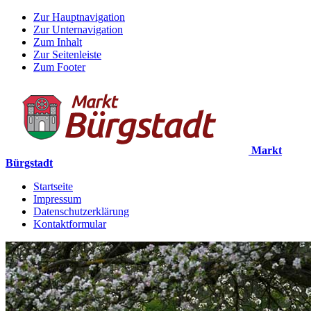
Zur Hauptnavigation
Zur Unternavigation
Zum Inhalt
Zur Seitenleiste
Zum Footer
Markt
Bürgstadt
Startseite
Impressum
Datenschutzerklärung
Kontaktformular