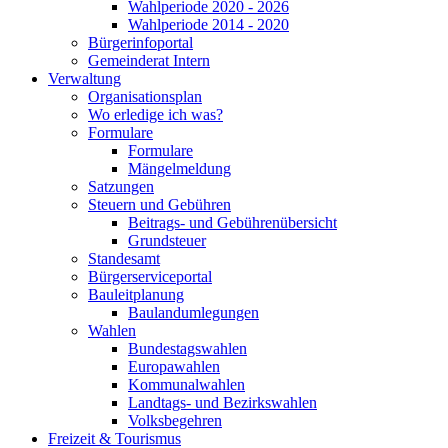
Wahlperiode 2020 - 2026
Wahlperiode 2014 - 2020
Bürgerinfoportal
Gemeinderat Intern
Verwaltung
Organisationsplan
Wo erledige ich was?
Formulare
Formulare
Mängelmeldung
Satzungen
Steuern und Gebühren
Beitrags- und Gebührenübersicht
Grundsteuer
Standesamt
Bürgerserviceportal
Bauleitplanung
Baulandumlegungen
Wahlen
Bundestagswahlen
Europawahlen
Kommunalwahlen
Landtags- und Bezirkswahlen
Volksbegehren
Freizeit & Tourismus