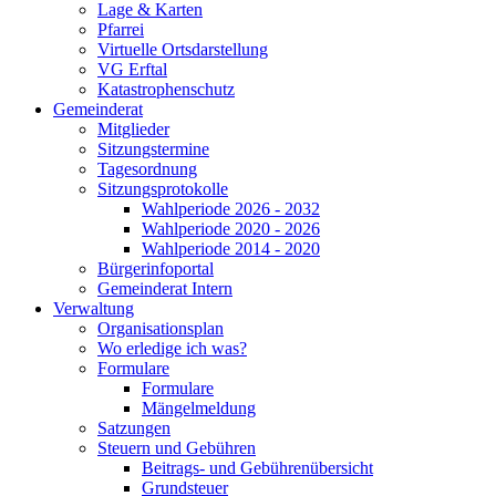
Lage & Karten
Pfarrei
Virtuelle Ortsdarstellung
VG Erftal
Katastrophenschutz
Gemeinderat
Mitglieder
Sitzungstermine
Tagesordnung
Sitzungsprotokolle
Wahlperiode 2026 - 2032
Wahlperiode 2020 - 2026
Wahlperiode 2014 - 2020
Bürgerinfoportal
Gemeinderat Intern
Verwaltung
Organisationsplan
Wo erledige ich was?
Formulare
Formulare
Mängelmeldung
Satzungen
Steuern und Gebühren
Beitrags- und Gebührenübersicht
Grundsteuer