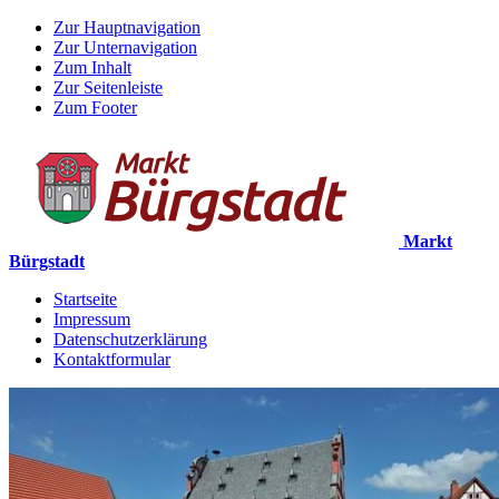
Zur Hauptnavigation
Zur Unternavigation
Zum Inhalt
Zur Seitenleiste
Zum Footer
Markt
Bürgstadt
Startseite
Impressum
Datenschutzerklärung
Kontaktformular