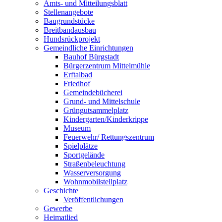
Amts- und Mitteilungsblatt
Stellenangebote
Baugrundstücke
Breitbandausbau
Hundsrückprojekt
Gemeindliche Einrichtungen
Bauhof Bürgstadt
Bürgerzentrum Mittelmühle
Erftalbad
Friedhof
Gemeindebücherei
Grund- und Mittelschule
Grüngutsammelplatz
Kindergarten/Kinderkrippe
Museum
Feuerwehr/ Rettungszentrum
Spielplätze
Sportgelände
Straßenbeleuchtung
Wasserversorgung
Wohnmobilstellplatz
Geschichte
Veröffentlichungen
Gewerbe
Heimatlied