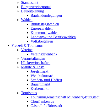
Standesamt
Bürgerserviceportal
Bauleitplanung
Baulandumlegungen
Wahlen
Bundestagswahlen
Europawahlen
Kommunalwahlen
Landtags- und Bezirkswahlen
Volksbegehren
Freizeit & Tourismus
Vereine
Vereinsdatenbank
Veranstaltungen
Häckerwirtschaften
Märkte & Feste
Josefsmarkt
Weinkulturnacht
Straßen- und Hoffest
Bauernmarkt
Kerbemarkt
Tourismus
Tourismusgemeinschaft Miltenberg-Bürgstadt
Churfranken.de
Gäste-Info Bürgstadt