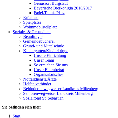
Genussort Bürgstadt
Bayerische Bierkönigin 2016/2017
Padel-Tennis Platz
Erftalbad
Spielplätze
Wohnmobilstellplatz
Soziales & Gesundheit
Beauftragte
Gemeindebücherei
Grund- und Mittelschule
Kindergarten/Kinderkrippe
Unsere Einrichtung
Unser Team
So erreichen Sie uns
Unser Elternbeirat
Organisatorisches
Notfalldienste/Ärzte
Helfen verbindet
Behindertenwegweiser Landkreis Miltenberg
Seniorenwegweiser Landkreis Miltenberg
Sozialfond St. Sebastian
Sie befinden sich hier:
Start