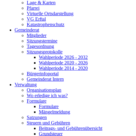
Lage & Karten
Pfarrei
Virtuelle Ortsdarstellung
VG Erftal
Katastrophenschutz
Gemeinderat
Mitglieder
Sitzungstermine
Tagesordnung
Sitzungsprotokolle
Wahlperiode 2026 - 2032
Wahlperiode 2020 - 2026
Wahlperiode 2014 - 2020
Bürgerinfoportal
Gemeinderat Intern
Verwaltung
Organisationsplan
Wo erledige ich was?
Formulare
Formulare
Mängelmeldung
Satzungen
Steuern und Gebühren
Beitrags- und Gebührenübersicht
Grundsteuer