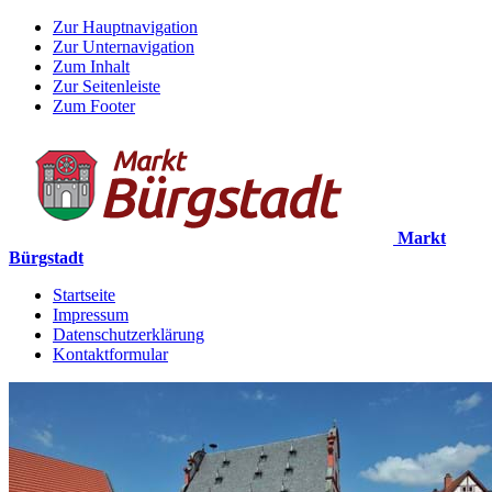
Zur Hauptnavigation
Zur Unternavigation
Zum Inhalt
Zur Seitenleiste
Zum Footer
Markt
Bürgstadt
Startseite
Impressum
Datenschutzerklärung
Kontaktformular