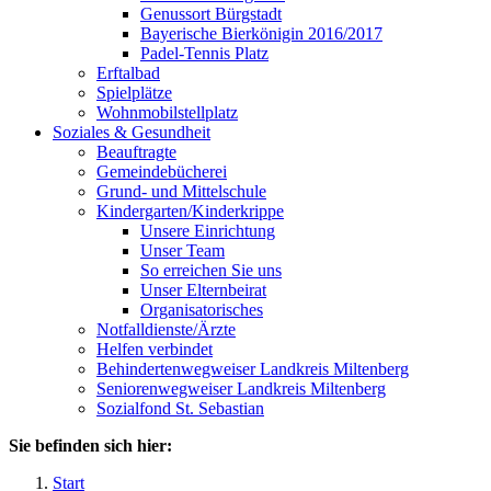
Genussort Bürgstadt
Bayerische Bierkönigin 2016/2017
Padel-Tennis Platz
Erftalbad
Spielplätze
Wohnmobilstellplatz
Soziales & Gesundheit
Beauftragte
Gemeindebücherei
Grund- und Mittelschule
Kindergarten/Kinderkrippe
Unsere Einrichtung
Unser Team
So erreichen Sie uns
Unser Elternbeirat
Organisatorisches
Notfalldienste/Ärzte
Helfen verbindet
Behindertenwegweiser Landkreis Miltenberg
Seniorenwegweiser Landkreis Miltenberg
Sozialfond St. Sebastian
Sie befinden sich hier:
Start