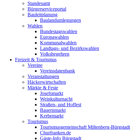
Standesamt
Bürgerserviceportal
Bauleitplanung
Baulandumlegungen
Wahlen
Bundestagswahlen
Europawahlen
Kommunalwahlen
Landtags- und Bezirkswahlen
Volksbegehren
Freizeit & Tourismus
Vereine
Vereinsdatenbank
Veranstaltungen
Häckerwirtschaften
Märkte & Feste
Josefsmarkt
Weinkulturnacht
Straßen- und Hoffest
Bauernmarkt
Kerbemarkt
Tourismus
Tourismusgemeinschaft Miltenberg-Bürgstadt
Churfranken.de
Gäste-Info Bürgstadt