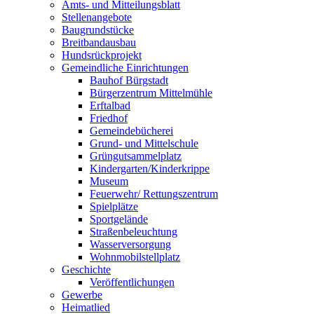
Amts- und Mitteilungsblatt
Stellenangebote
Baugrundstücke
Breitbandausbau
Hundsrückprojekt
Gemeindliche Einrichtungen
Bauhof Bürgstadt
Bürgerzentrum Mittelmühle
Erftalbad
Friedhof
Gemeindebücherei
Grund- und Mittelschule
Grüngutsammelplatz
Kindergarten/Kinderkrippe
Museum
Feuerwehr/ Rettungszentrum
Spielplätze
Sportgelände
Straßenbeleuchtung
Wasserversorgung
Wohnmobilstellplatz
Geschichte
Veröffentlichungen
Gewerbe
Heimatlied