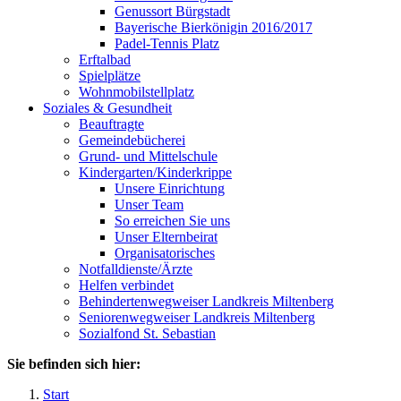
Genussort Bürgstadt
Bayerische Bierkönigin 2016/2017
Padel-Tennis Platz
Erftalbad
Spielplätze
Wohnmobilstellplatz
Soziales & Gesundheit
Beauftragte
Gemeindebücherei
Grund- und Mittelschule
Kindergarten/Kinderkrippe
Unsere Einrichtung
Unser Team
So erreichen Sie uns
Unser Elternbeirat
Organisatorisches
Notfalldienste/Ärzte
Helfen verbindet
Behindertenwegweiser Landkreis Miltenberg
Seniorenwegweiser Landkreis Miltenberg
Sozialfond St. Sebastian
Sie befinden sich hier:
Start