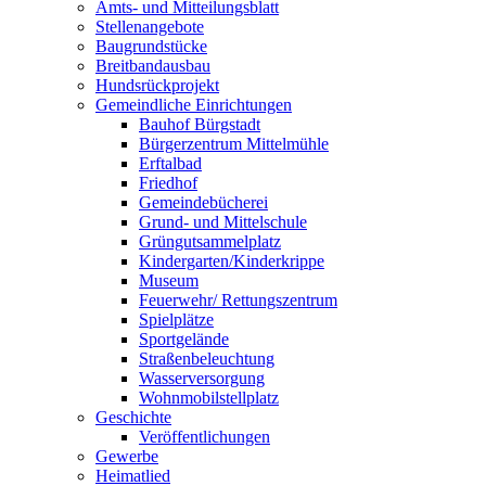
Amts- und Mitteilungsblatt
Stellenangebote
Baugrundstücke
Breitbandausbau
Hundsrückprojekt
Gemeindliche Einrichtungen
Bauhof Bürgstadt
Bürgerzentrum Mittelmühle
Erftalbad
Friedhof
Gemeindebücherei
Grund- und Mittelschule
Grüngutsammelplatz
Kindergarten/Kinderkrippe
Museum
Feuerwehr/ Rettungszentrum
Spielplätze
Sportgelände
Straßenbeleuchtung
Wasserversorgung
Wohnmobilstellplatz
Geschichte
Veröffentlichungen
Gewerbe
Heimatlied