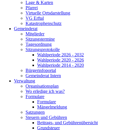
Lage & Karten
Pfarrei
Virtuelle Ortsdarstellung
VG Erftal
Katastrophenschutz
Gemeinderat
Mitglieder
Sitzungstermine
Tagesordnung
Sitzungsprotokolle
Wahlperiode 2026 - 2032
Wahlperiode 2020 - 2026
Wahlperiode 2014 - 2020
Bürgerinfoportal
Gemeinderat Intern
Verwaltung
Organisationsplan
Wo erledige ich was?
Formulare
Formulare
Mängelmeldung
Satzungen
Steuern und Gebühren
Beitrags- und Gebührenübersicht
Grundsteuer