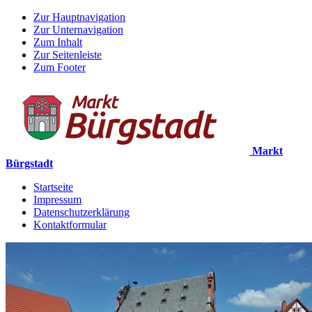
Zur Hauptnavigation
Zur Unternavigation
Zum Inhalt
Zur Seitenleiste
Zum Footer
Markt
Bürgstadt
Startseite
Impressum
Datenschutzerklärung
Kontaktformular