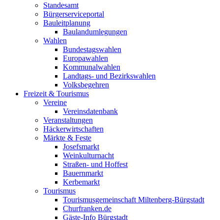
Standesamt
Bürgerserviceportal
Bauleitplanung
Baulandumlegungen
Wahlen
Bundestagswahlen
Europawahlen
Kommunalwahlen
Landtags- und Bezirkswahlen
Volksbegehren
Freizeit & Tourismus
Vereine
Vereinsdatenbank
Veranstaltungen
Häckerwirtschaften
Märkte & Feste
Josefsmarkt
Weinkulturnacht
Straßen- und Hoffest
Bauernmarkt
Kerbemarkt
Tourismus
Tourismusgemeinschaft Miltenberg-Bürgstadt
Churfranken.de
Gäste-Info Bürgstadt