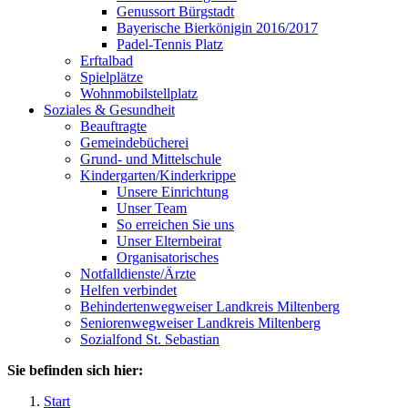
Genussort Bürgstadt
Bayerische Bierkönigin 2016/2017
Padel-Tennis Platz
Erftalbad
Spielplätze
Wohnmobilstellplatz
Soziales & Gesundheit
Beauftragte
Gemeindebücherei
Grund- und Mittelschule
Kindergarten/Kinderkrippe
Unsere Einrichtung
Unser Team
So erreichen Sie uns
Unser Elternbeirat
Organisatorisches
Notfalldienste/Ärzte
Helfen verbindet
Behindertenwegweiser Landkreis Miltenberg
Seniorenwegweiser Landkreis Miltenberg
Sozialfond St. Sebastian
Sie befinden sich hier:
Start