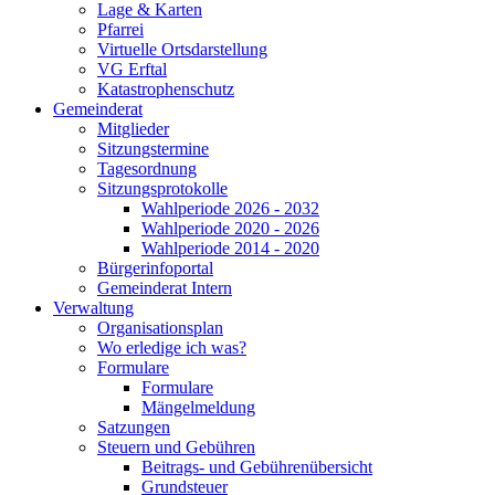
Lage & Karten
Pfarrei
Virtuelle Ortsdarstellung
VG Erftal
Katastrophenschutz
Gemeinderat
Mitglieder
Sitzungstermine
Tagesordnung
Sitzungsprotokolle
Wahlperiode 2026 - 2032
Wahlperiode 2020 - 2026
Wahlperiode 2014 - 2020
Bürgerinfoportal
Gemeinderat Intern
Verwaltung
Organisationsplan
Wo erledige ich was?
Formulare
Formulare
Mängelmeldung
Satzungen
Steuern und Gebühren
Beitrags- und Gebührenübersicht
Grundsteuer