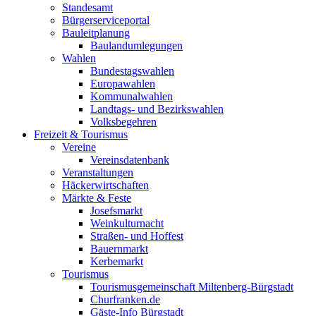
Standesamt
Bürgerserviceportal
Bauleitplanung
Baulandumlegungen
Wahlen
Bundestagswahlen
Europawahlen
Kommunalwahlen
Landtags- und Bezirkswahlen
Volksbegehren
Freizeit & Tourismus
Vereine
Vereinsdatenbank
Veranstaltungen
Häckerwirtschaften
Märkte & Feste
Josefsmarkt
Weinkulturnacht
Straßen- und Hoffest
Bauernmarkt
Kerbemarkt
Tourismus
Tourismusgemeinschaft Miltenberg-Bürgstadt
Churfranken.de
Gäste-Info Bürgstadt