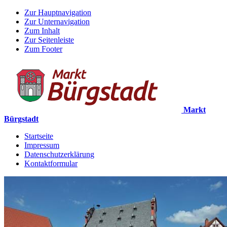
Zur Hauptnavigation
Zur Unternavigation
Zum Inhalt
Zur Seitenleiste
Zum Footer
Markt
Bürgstadt
Startseite
Impressum
Datenschutzerklärung
Kontaktformular