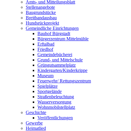
Amts- und Mitteilungsblatt
Stellenangebote
Baugrundstücke
Breitbandausbau
Hundsrückprojekt
Gemeindliche Einrichtungen
Bauhof Bürgstadt
Bürgerzentrum Mittelmühle
Erftalbad
Friedhof
Gemeindebücherei
Grund- und Mittelschule
Grüngutsammelplatz
Kindergarten/Kinderkrippe
Museum
Feuerwehr/ Rettungszentrum
Spielplätze
Sportgelände
Straßenbeleuchtung
Wasserversorgung
Wohnmobilstellplatz
Geschichte
Veröffentlichungen
Gewerbe
Heimatlied