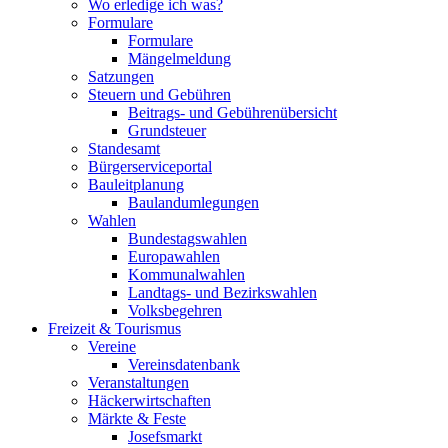
Wo erledige ich was?
Formulare
Formulare
Mängelmeldung
Satzungen
Steuern und Gebühren
Beitrags- und Gebührenübersicht
Grundsteuer
Standesamt
Bürgerserviceportal
Bauleitplanung
Baulandumlegungen
Wahlen
Bundestagswahlen
Europawahlen
Kommunalwahlen
Landtags- und Bezirkswahlen
Volksbegehren
Freizeit & Tourismus
Vereine
Vereinsdatenbank
Veranstaltungen
Häckerwirtschaften
Märkte & Feste
Josefsmarkt