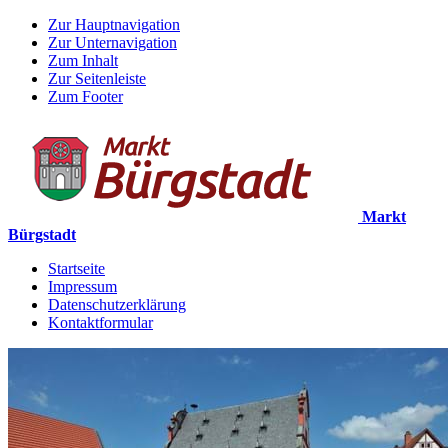
Zur Hauptnavigation
Zur Unternavigation
Zum Inhalt
Zur Seitenleiste
Zum Footer
Markt
Bürgstadt
Startseite
Impressum
Datenschutzerklärung
Kontaktformular