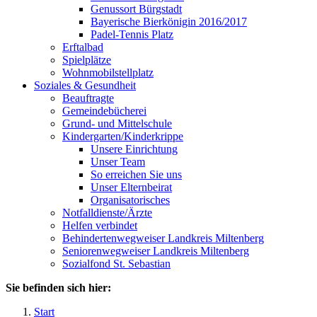
Genussort Bürgstadt
Bayerische Bierkönigin 2016/2017
Padel-Tennis Platz
Erftalbad
Spielplätze
Wohnmobilstellplatz
Soziales & Gesundheit
Beauftragte
Gemeindebücherei
Grund- und Mittelschule
Kindergarten/Kinderkrippe
Unsere Einrichtung
Unser Team
So erreichen Sie uns
Unser Elternbeirat
Organisatorisches
Notfalldienste/Ärzte
Helfen verbindet
Behindertenwegweiser Landkreis Miltenberg
Seniorenwegweiser Landkreis Miltenberg
Sozialfond St. Sebastian
Sie befinden sich hier:
Start