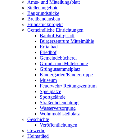
Amts- und Mitteilungsblatt
Stellenangebote
Baugrundstücke
Breitbandausbau
Hundsrückprojekt
Gemeindliche Einrichtungen
Bauhof Bürgstadt
Bürgerzentrum Mittelmühle
Erftalbad
Friedhof
Gemeindebücherei
Grund- und Mittelschule
Grüngutsammelplatz
Kindergarten/Kinderkrippe
Museum
Feuerwehr/ Rettungszentrum
Spielplätze
Sportgelände
Straßenbeleuchtung
Wasserversorgung
Wohnmobilstellplatz
Geschichte
Veröffentlichungen
Gewerbe
Heimatlied