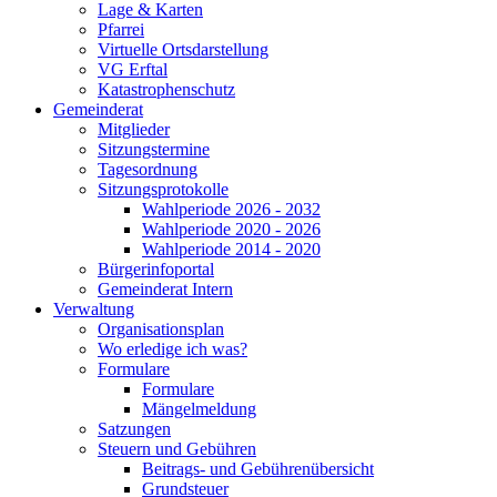
Lage & Karten
Pfarrei
Virtuelle Ortsdarstellung
VG Erftal
Katastrophenschutz
Gemeinderat
Mitglieder
Sitzungstermine
Tagesordnung
Sitzungsprotokolle
Wahlperiode 2026 - 2032
Wahlperiode 2020 - 2026
Wahlperiode 2014 - 2020
Bürgerinfoportal
Gemeinderat Intern
Verwaltung
Organisationsplan
Wo erledige ich was?
Formulare
Formulare
Mängelmeldung
Satzungen
Steuern und Gebühren
Beitrags- und Gebührenübersicht
Grundsteuer