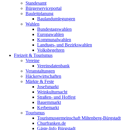
Standesamt
Bürgerserviceportal
Bauleitplanung
Baulandumlegungen
Wahlen
Bundestagswahlen
Europawahlen
Kommunalwahlen
Landtags- und Bezirkswahlen
Volksbegehren
Freizeit & Tourismus
Vereine
Vereinsdatenbank
Veranstaltungen
Häckerwirtschaften
Märkte & Feste
Josefsmarkt
Weinkulturnacht
Straßen- und Hoffest
Bauernmarkt
Kerbemarkt
Tourismus
Tourismusgemeinschaft Miltenberg-Bürgstadt
Churfranken.de
Gäste-Info Bürgstadt