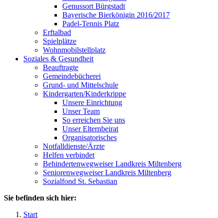
Genussort Bürgstadt
Bayerische Bierkönigin 2016/2017
Padel-Tennis Platz
Erftalbad
Spielplätze
Wohnmobilstellplatz
Soziales & Gesundheit
Beauftragte
Gemeindebücherei
Grund- und Mittelschule
Kindergarten/Kinderkrippe
Unsere Einrichtung
Unser Team
So erreichen Sie uns
Unser Elternbeirat
Organisatorisches
Notfalldienste/Ärzte
Helfen verbindet
Behindertenwegweiser Landkreis Miltenberg
Seniorenwegweiser Landkreis Miltenberg
Sozialfond St. Sebastian
Sie befinden sich hier:
Start