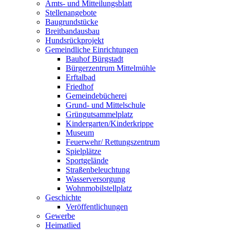
Amts- und Mitteilungsblatt
Stellenangebote
Baugrundstücke
Breitbandausbau
Hundsrückprojekt
Gemeindliche Einrichtungen
Bauhof Bürgstadt
Bürgerzentrum Mittelmühle
Erftalbad
Friedhof
Gemeindebücherei
Grund- und Mittelschule
Grüngutsammelplatz
Kindergarten/Kinderkrippe
Museum
Feuerwehr/ Rettungszentrum
Spielplätze
Sportgelände
Straßenbeleuchtung
Wasserversorgung
Wohnmobilstellplatz
Geschichte
Veröffentlichungen
Gewerbe
Heimatlied