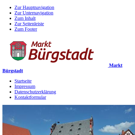
Zur Hauptnavigation
Zur Unternavigation
Zum Inhalt
Zur Seitenleiste
Zum Footer
Markt
Bürgstadt
Startseite
Impressum
Datenschutzerklärung
Kontaktformular