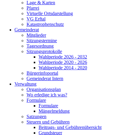
Lage & Karten
Pfarrei
Virtuelle Ortsdarstellung
VG Erftal
Katastrophenschutz
Gemeinderat
Mitglieder
Sitzungstermine
Tagesordnung
Sitzungsprotokolle
Wahlperiode 2026 - 2032
Wahlperiode 2020 - 2026
Wahlperiode 2014 - 2020
Bürgerinfoportal
Gemeinderat Intern
Verwaltung
Organisationsplan
Wo erledige ich was?
Formulare
Formulare
Mängelmeldung
Satzungen
Steuern und Gebühren
Beitrags- und Gebührenübersicht
Grundsteuer