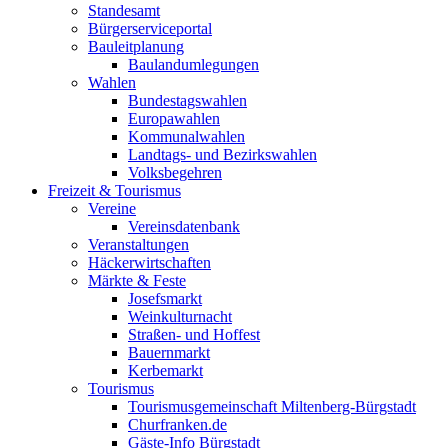
Standesamt
Bürgerserviceportal
Bauleitplanung
Baulandumlegungen
Wahlen
Bundestagswahlen
Europawahlen
Kommunalwahlen
Landtags- und Bezirkswahlen
Volksbegehren
Freizeit & Tourismus
Vereine
Vereinsdatenbank
Veranstaltungen
Häckerwirtschaften
Märkte & Feste
Josefsmarkt
Weinkulturnacht
Straßen- und Hoffest
Bauernmarkt
Kerbemarkt
Tourismus
Tourismusgemeinschaft Miltenberg-Bürgstadt
Churfranken.de
Gäste-Info Bürgstadt