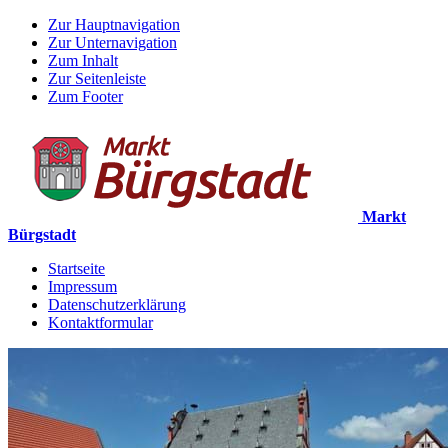
Zur Hauptnavigation
Zur Unternavigation
Zum Inhalt
Zur Seitenleiste
Zum Footer
Markt
Bürgstadt
Startseite
Impressum
Datenschutzerklärung
Kontaktformular