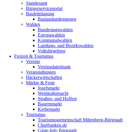
Standesamt
Bürgerserviceportal
Bauleitplanung
Baulandumlegungen
Wahlen
Bundestagswahlen
Europawahlen
Kommunalwahlen
Landtags- und Bezirkswahlen
Volksbegehren
Freizeit & Tourismus
Vereine
Vereinsdatenbank
Veranstaltungen
Häckerwirtschaften
Märkte & Feste
Josefsmarkt
Weinkulturnacht
Straßen- und Hoffest
Bauernmarkt
Kerbemarkt
Tourismus
Tourismusgemeinschaft Miltenberg-Bürgstadt
Churfranken.de
Gäste-Info Bürgstadt