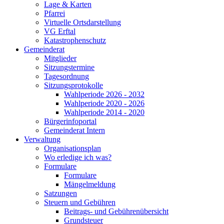
Lage & Karten
Pfarrei
Virtuelle Ortsdarstellung
VG Erftal
Katastrophenschutz
Gemeinderat
Mitglieder
Sitzungstermine
Tagesordnung
Sitzungsprotokolle
Wahlperiode 2026 - 2032
Wahlperiode 2020 - 2026
Wahlperiode 2014 - 2020
Bürgerinfoportal
Gemeinderat Intern
Verwaltung
Organisationsplan
Wo erledige ich was?
Formulare
Formulare
Mängelmeldung
Satzungen
Steuern und Gebühren
Beitrags- und Gebührenübersicht
Grundsteuer