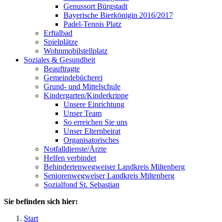
Genussort Bürgstadt
Bayerische Bierkönigin 2016/2017
Padel-Tennis Platz
Erftalbad
Spielplätze
Wohnmobilstellplatz
Soziales & Gesundheit
Beauftragte
Gemeindebücherei
Grund- und Mittelschule
Kindergarten/Kinderkrippe
Unsere Einrichtung
Unser Team
So erreichen Sie uns
Unser Elternbeirat
Organisatorisches
Notfalldienste/Ärzte
Helfen verbindet
Behindertenwegweiser Landkreis Miltenberg
Seniorenwegweiser Landkreis Miltenberg
Sozialfond St. Sebastian
Sie befinden sich hier:
Start