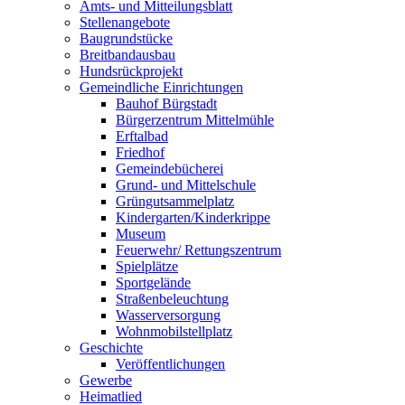
Amts- und Mitteilungsblatt
Stellenangebote
Baugrundstücke
Breitbandausbau
Hundsrückprojekt
Gemeindliche Einrichtungen
Bauhof Bürgstadt
Bürgerzentrum Mittelmühle
Erftalbad
Friedhof
Gemeindebücherei
Grund- und Mittelschule
Grüngutsammelplatz
Kindergarten/Kinderkrippe
Museum
Feuerwehr/ Rettungszentrum
Spielplätze
Sportgelände
Straßenbeleuchtung
Wasserversorgung
Wohnmobilstellplatz
Geschichte
Veröffentlichungen
Gewerbe
Heimatlied