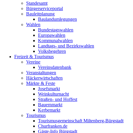
Standesamt
Bürgerserviceportal
Bauleitplanung
Baulandumlegungen
Wahlen
Bundestagswahlen
Europawahlen
Kommunalwahlen
Landtags- und Bezirkswahlen
Volksbegehren
Freizeit & Tourismus
Vereine
Vereinsdatenbank
Veranstaltungen
Häckerwirtschaften
Märkte & Feste
Josefsmarkt
Weinkulturnacht
Straßen- und Hoffest
Bauernmarkt
Kerbemarkt
Tourismus
Tourismusgemeinschaft Miltenberg-Bürgstadt
Churfranken.de
Gäste-Info Bürgstadt