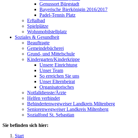
Genussort Bürgstadt
Bayerische Bierkönigin 2016/2017
Padel-Tennis Platz
Erftalbad
Spielplätze
Wohnmobilstellplatz
Soziales & Gesundheit
Beauftragte
Gemeindebücherei
Grund- und Mittelschule
Kindergarten/Kinderkrippe
Unsere Einrichtung
Unser Team
So erreichen Sie uns
Unser Elternbeirat
Organisatorisches
Notfalldienste/Ärzte
Helfen verbindet
Behindertenwegweiser Landkreis Miltenberg
Seniorenwegweiser Landkreis Miltenberg
Sozialfond St. Sebastian
Sie befinden sich hier:
Start