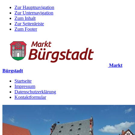
Zur Hauptnavigation
Zur Unternavigation
Zum Inhalt
Zur Seitenleiste
Zum Footer
Markt
Bürgstadt
Startseite
Impressum
Datenschutzerklärung
Kontaktformular