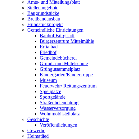
Amts- und Mitteilungsblatt
Stellenangebote
Baugrundstücke
Breitbandausbau
Hundsrückprojekt
Gemeindliche Einrichtungen
Bauhof Bürgstadt
Bürgerzentrum Mittelmühle
Erftalbad
Friedhof
Gemeindebücherei
Grund- und Mittelschule
Grüngutsammelplatz
Kindergarten/Kinderkrippe
Museum
Feuerwehr/ Rettungszentrum
Spielplätze
Sportgelände
Straßenbeleuchtung
Wasserversorgung
Wohnmobilstellplatz
Geschichte
Veröffentlichungen
Gewerbe
Heimatlied