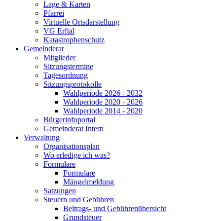
Lage & Karten
Pfarrei
Virtuelle Ortsdarstellung
VG Erftal
Katastrophenschutz
Gemeinderat
Mitglieder
Sitzungstermine
Tagesordnung
Sitzungsprotokolle
Wahlperiode 2026 - 2032
Wahlperiode 2020 - 2026
Wahlperiode 2014 - 2020
Bürgerinfoportal
Gemeinderat Intern
Verwaltung
Organisationsplan
Wo erledige ich was?
Formulare
Formulare
Mängelmeldung
Satzungen
Steuern und Gebühren
Beitrags- und Gebührenübersicht
Grundsteuer