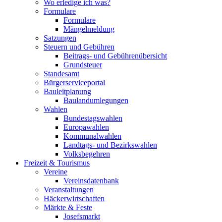
Wo erledige ich was?
Formulare
Formulare
Mängelmeldung
Satzungen
Steuern und Gebühren
Beitrags- und Gebührenübersicht
Grundsteuer
Standesamt
Bürgerserviceportal
Bauleitplanung
Baulandumlegungen
Wahlen
Bundestagswahlen
Europawahlen
Kommunalwahlen
Landtags- und Bezirkswahlen
Volksbegehren
Freizeit & Tourismus
Vereine
Vereinsdatenbank
Veranstaltungen
Häckerwirtschaften
Märkte & Feste
Josefsmarkt