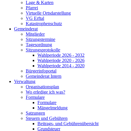
Lage & Karten
Pfarrei
Virtuelle Ortsdarstellung
VG Erftal
Katastrophenschutz
Gemeinderat
Mitglieder
Sitzungstermine
Tagesordnung
Sitzungsprotokolle
Wahlperiode 2026 - 2032
Wahlperiode 2020 - 2026
Wahlperiode 2014 - 2020
Bürgerinfoportal
Gemeinderat Intern
Verwaltung
Organisationsplan
Wo erledige ich was?
Formulare
Formulare
Mängelmeldung
Satzungen
Steuern und Gebühren
Beitrags- und Gebührenübersicht
Grundsteuer