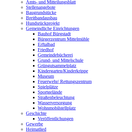
Amts- und Mitteilungsblatt
Stellenangebote
Baugrundstücke
Breitbandausbau
Hundsrückprojekt
Gemeindliche Einrichtungen
Bauhof Bürgstadt
Bürgerzentrum Mittelmühle
Erftalbad
Friedhof
Gemeindebücherei
Grund- und Mittelschule
Grüngutsammelplatz
Kindergarten/Kinderkrippe
Museum
Feuerwehr/ Rettungszentrum
Spielplätze
Sportgelände
Straßenbeleuchtung
Wasserversorgung
Wohnmobilstellplatz
Geschichte
Veröffentlichungen
Gewerbe
Heimatlied