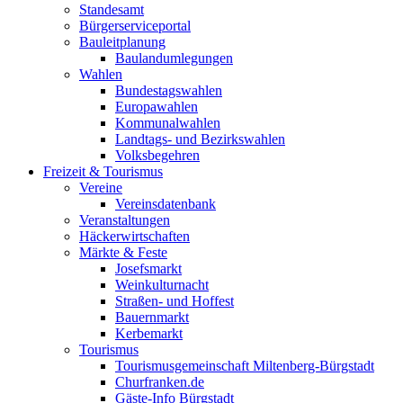
Standesamt
Bürgerserviceportal
Bauleitplanung
Baulandumlegungen
Wahlen
Bundestagswahlen
Europawahlen
Kommunalwahlen
Landtags- und Bezirkswahlen
Volksbegehren
Freizeit & Tourismus
Vereine
Vereinsdatenbank
Veranstaltungen
Häckerwirtschaften
Märkte & Feste
Josefsmarkt
Weinkulturnacht
Straßen- und Hoffest
Bauernmarkt
Kerbemarkt
Tourismus
Tourismusgemeinschaft Miltenberg-Bürgstadt
Churfranken.de
Gäste-Info Bürgstadt