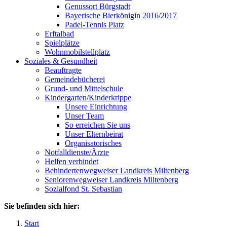
Genussort Bürgstadt
Bayerische Bierkönigin 2016/2017
Padel-Tennis Platz
Erftalbad
Spielplätze
Wohnmobilstellplatz
Soziales & Gesundheit
Beauftragte
Gemeindebücherei
Grund- und Mittelschule
Kindergarten/Kinderkrippe
Unsere Einrichtung
Unser Team
So erreichen Sie uns
Unser Elternbeirat
Organisatorisches
Notfalldienste/Ärzte
Helfen verbindet
Behindertenwegweiser Landkreis Miltenberg
Seniorenwegweiser Landkreis Miltenberg
Sozialfond St. Sebastian
Sie befinden sich hier:
Start