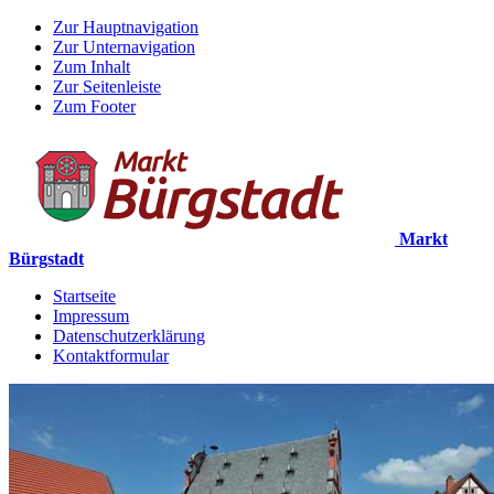
Zur Hauptnavigation
Zur Unternavigation
Zum Inhalt
Zur Seitenleiste
Zum Footer
Markt
Bürgstadt
Startseite
Impressum
Datenschutzerklärung
Kontaktformular