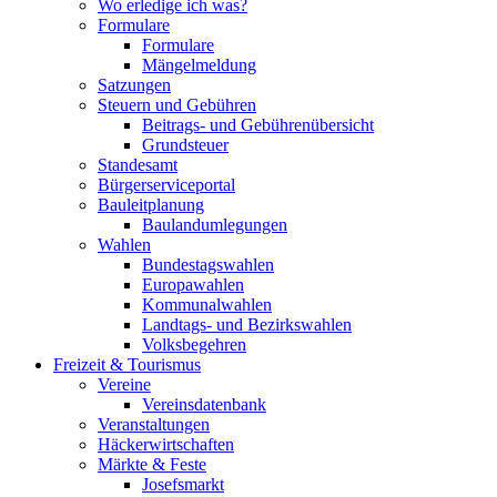
Wo erledige ich was?
Formulare
Formulare
Mängelmeldung
Satzungen
Steuern und Gebühren
Beitrags- und Gebührenübersicht
Grundsteuer
Standesamt
Bürgerserviceportal
Bauleitplanung
Baulandumlegungen
Wahlen
Bundestagswahlen
Europawahlen
Kommunalwahlen
Landtags- und Bezirkswahlen
Volksbegehren
Freizeit & Tourismus
Vereine
Vereinsdatenbank
Veranstaltungen
Häckerwirtschaften
Märkte & Feste
Josefsmarkt