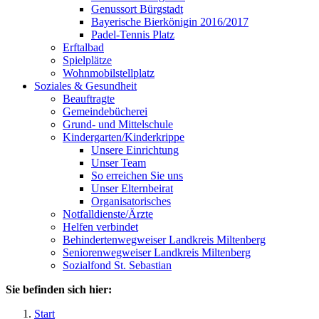
Genussort Bürgstadt
Bayerische Bierkönigin 2016/2017
Padel-Tennis Platz
Erftalbad
Spielplätze
Wohnmobilstellplatz
Soziales & Gesundheit
Beauftragte
Gemeindebücherei
Grund- und Mittelschule
Kindergarten/Kinderkrippe
Unsere Einrichtung
Unser Team
So erreichen Sie uns
Unser Elternbeirat
Organisatorisches
Notfalldienste/Ärzte
Helfen verbindet
Behindertenwegweiser Landkreis Miltenberg
Seniorenwegweiser Landkreis Miltenberg
Sozialfond St. Sebastian
Sie befinden sich hier:
Start