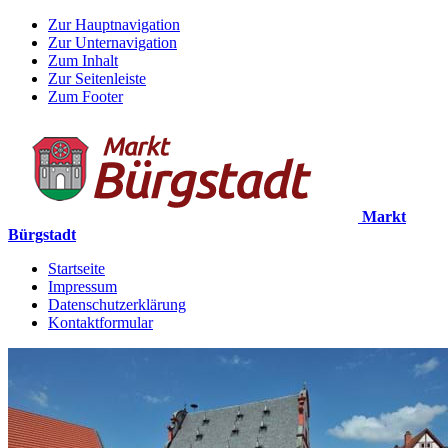
Zur Hauptnavigation
Zur Unternavigation
Zum Inhalt
Zur Seitenleiste
Zum Footer
Markt
Bürgstadt
Startseite
Impressum
Datenschutzerklärung
Kontaktformular