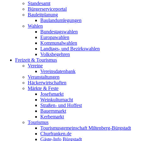
Standesamt
Bürgerserviceportal
Bauleitplanung
Baulandumlegungen
Wahlen
Bundestagswahlen
Europawahlen
Kommunalwahlen
Landtags- und Bezirkswahlen
Volksbegehren
Freizeit & Tourismus
Vereine
Vereinsdatenbank
Veranstaltungen
Häckerwirtschaften
Märkte & Feste
Josefsmarkt
Weinkulturnacht
Straßen- und Hoffest
Bauernmarkt
Kerbemarkt
Tourismus
Tourismusgemeinschaft Miltenberg-Bürgstadt
Churfranken.de
Gäste-Info Bürgstadt