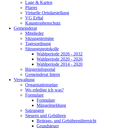
Lage & Karten
Pfarrei
Virtuelle Ortsdarstellung
VG Erftal
Katastrophenschutz
Gemeinderat
Mitglieder
Sitzungstermine
Tagesordnung
Sitzungsprotokolle
Wahlperiode 2026 - 2032
Wahlperiode 2020 - 2026
Wahlperiode 2014 - 2020
Bürgerinfoportal
Gemeinderat Intern
Verwaltung
Organisationsplan
Wo erledige ich was?
Formulare
Formulare
Mängelmeldung
Satzungen
Steuern und Gebühren
Beitrags- und Gebührenübersicht
Grundsteuer