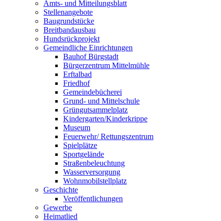
Amts- und Mitteilungsblatt
Stellenangebote
Baugrundstücke
Breitbandausbau
Hundsrückprojekt
Gemeindliche Einrichtungen
Bauhof Bürgstadt
Bürgerzentrum Mittelmühle
Erftalbad
Friedhof
Gemeindebücherei
Grund- und Mittelschule
Grüngutsammelplatz
Kindergarten/Kinderkrippe
Museum
Feuerwehr/ Rettungszentrum
Spielplätze
Sportgelände
Straßenbeleuchtung
Wasserversorgung
Wohnmobilstellplatz
Geschichte
Veröffentlichungen
Gewerbe
Heimatlied