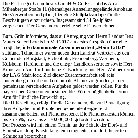
Die Fa. Leeger Grundbesitz GmbH & Co.KG hat das Areal
Miltenberger Straße 11 (ehemaliges Ausstellungsgelände Autohaus
Hess) erworben und plant, hier eine
Stellplatzanlage
für die
Beschäftigten einzurichten. Insgesamt sind 34 Stellplätze
vorgesehen. Der Gemeinderat erteilte seine Einvernehmen.
Bgm. Grün informierte, dass auf Anregung von Herrn Landrat Jens
Marco Scherf bereits im Mai 2017 ein erstes Gespräch über eine
mögliche,
interkommunale Zusammenarbeit „Main-Erftal“
stattfand. Teilnehmer waren neben dem Landrat Vertreter aus den
Gemeinden Bürgstadt, Eichenbühl, Freudenberg, Wertheim,
Külsheim, Hardheim und die entspr. Landkreisvertreter sowie Herr
Kraus vom Amt für Ländliche Entwicklung und Herr Wollbeck von
der LAG Main4eck. Ziel dieser Zusammenarbeit soll sein,
länderübergreifend eine kommunale Allianz zu gründen, in der
gemeinsam verschiedene Aufgaben gelöst werden sollen. Für die
bayerischen Gemeinden bestehen hier Fördermöglichkeiten vom
Amt für Ländliche Entwicklung.
Die Hilfestellung erfolgt für die Gemeinden, die zur Bewältigung
ihrer Aufgaben und Problemen gemeindeübergreifend
zusammenarbeiten, auf Planungsebene. Die Planungskosten können
bis zu 75%, max. bis zu 70.000,00 € gefördert werden.
Der Prozess wird mit einem Termin an der Schule der Dorf- und
Flurentwicklung Klosterlangheim eingeleitet, um dort die ersten
Schritte zu besprechen.