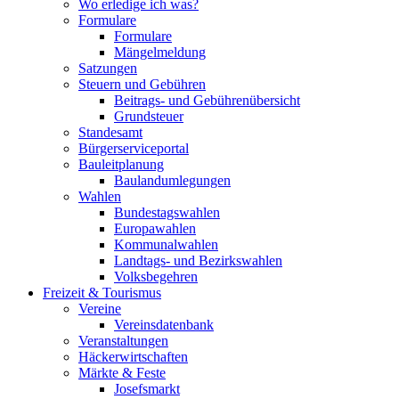
Wo erledige ich was?
Formulare
Formulare
Mängelmeldung
Satzungen
Steuern und Gebühren
Beitrags- und Gebührenübersicht
Grundsteuer
Standesamt
Bürgerserviceportal
Bauleitplanung
Baulandumlegungen
Wahlen
Bundestagswahlen
Europawahlen
Kommunalwahlen
Landtags- und Bezirkswahlen
Volksbegehren
Freizeit & Tourismus
Vereine
Vereinsdatenbank
Veranstaltungen
Häckerwirtschaften
Märkte & Feste
Josefsmarkt