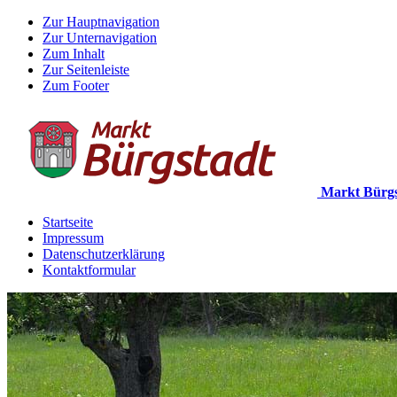
Zur Hauptnavigation
Zur Unternavigation
Zum Inhalt
Zur Seitenleiste
Zum Footer
Markt Bürgs
Startseite
Impressum
Datenschutzerklärung
Kontaktformular