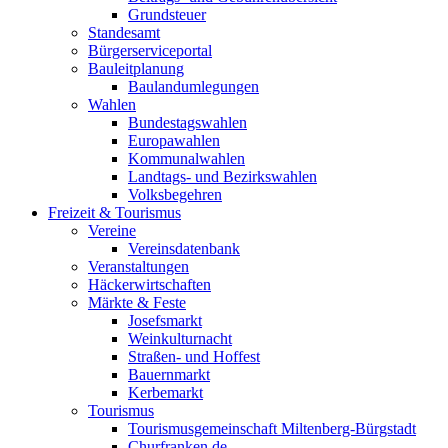
Grundsteuer
Standesamt
Bürgerserviceportal
Bauleitplanung
Baulandumlegungen
Wahlen
Bundestagswahlen
Europawahlen
Kommunalwahlen
Landtags- und Bezirkswahlen
Volksbegehren
Freizeit & Tourismus
Vereine
Vereinsdatenbank
Veranstaltungen
Häckerwirtschaften
Märkte & Feste
Josefsmarkt
Weinkulturnacht
Straßen- und Hoffest
Bauernmarkt
Kerbemarkt
Tourismus
Tourismusgemeinschaft Miltenberg-Bürgstadt
Churfranken.de