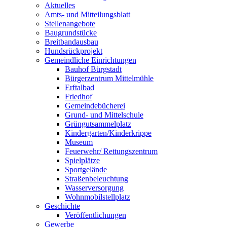
Aktuelles
Amts- und Mitteilungsblatt
Stellenangebote
Baugrundstücke
Breitbandausbau
Hundsrückprojekt
Gemeindliche Einrichtungen
Bauhof Bürgstadt
Bürgerzentrum Mittelmühle
Erftalbad
Friedhof
Gemeindebücherei
Grund- und Mittelschule
Grüngutsammelplatz
Kindergarten/Kinderkrippe
Museum
Feuerwehr/ Rettungszentrum
Spielplätze
Sportgelände
Straßenbeleuchtung
Wasserversorgung
Wohnmobilstellplatz
Geschichte
Veröffentlichungen
Gewerbe