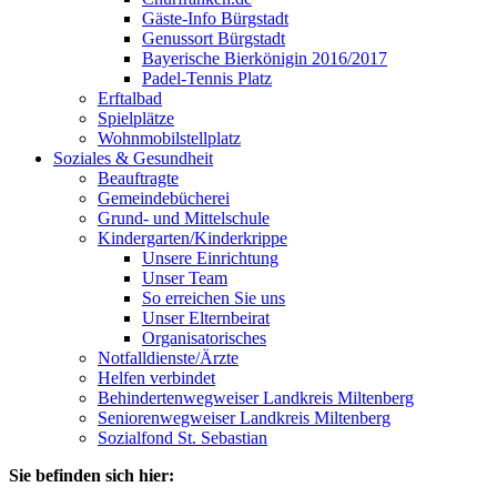
Gäste-Info Bürgstadt
Genussort Bürgstadt
Bayerische Bierkönigin 2016/2017
Padel-Tennis Platz
Erftalbad
Spielplätze
Wohnmobilstellplatz
Soziales & Gesundheit
Beauftragte
Gemeindebücherei
Grund- und Mittelschule
Kindergarten/Kinderkrippe
Unsere Einrichtung
Unser Team
So erreichen Sie uns
Unser Elternbeirat
Organisatorisches
Notfalldienste/Ärzte
Helfen verbindet
Behindertenwegweiser Landkreis Miltenberg
Seniorenwegweiser Landkreis Miltenberg
Sozialfond St. Sebastian
Sie befinden sich hier: