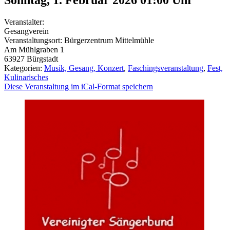
Veranstalter:
Gesangverein
Veranstaltungsort:
Bürgerzentrum Mittelmühle
Am Mühlgraben 1
63927
Bürgstadt
Kategorien:
Musik, Gesang, Konzert
,
Faschingsveranstaltung
,
Fest,
Kulinarisches
Diese Veranstaltung im iCal-Format speichern