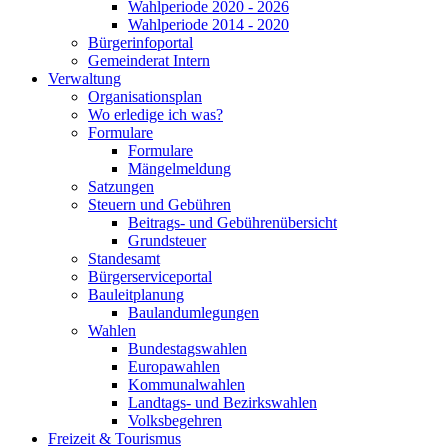
Wahlperiode 2020 - 2026
Wahlperiode 2014 - 2020
Bürgerinfoportal
Gemeinderat Intern
Verwaltung
Organisationsplan
Wo erledige ich was?
Formulare
Formulare
Mängelmeldung
Satzungen
Steuern und Gebühren
Beitrags- und Gebührenübersicht
Grundsteuer
Standesamt
Bürgerserviceportal
Bauleitplanung
Baulandumlegungen
Wahlen
Bundestagswahlen
Europawahlen
Kommunalwahlen
Landtags- und Bezirkswahlen
Volksbegehren
Freizeit & Tourismus