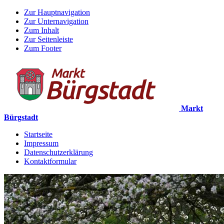
Zur Hauptnavigation
Zur Unternavigation
Zum Inhalt
Zur Seitenleiste
Zum Footer
Markt
Bürgstadt
Startseite
Impressum
Datenschutzerklärung
Kontaktformular