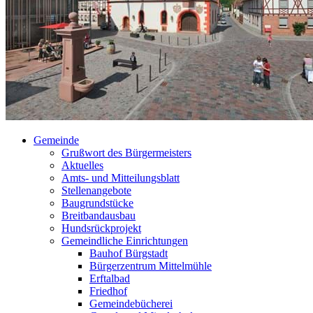
Gemeinde
Grußwort des Bürgermeisters
Aktuelles
Amts- und Mitteilungsblatt
Stellenangebote
Baugrundstücke
Breitbandausbau
Hundsrückprojekt
Gemeindliche Einrichtungen
Bauhof Bürgstadt
Bürgerzentrum Mittelmühle
Erftalbad
Friedhof
Gemeindebücherei