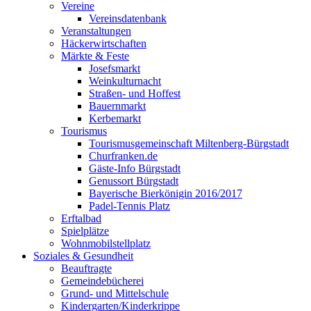
Vereine
Vereinsdatenbank
Veranstaltungen
Häckerwirtschaften
Märkte & Feste
Josefsmarkt
Weinkulturnacht
Straßen- und Hoffest
Bauernmarkt
Kerbemarkt
Tourismus
Tourismusgemeinschaft Miltenberg-Bürgstadt
Churfranken.de
Gäste-Info Bürgstadt
Genussort Bürgstadt
Bayerische Bierkönigin 2016/2017
Padel-Tennis Platz
Erftalbad
Spielplätze
Wohnmobilstellplatz
Soziales & Gesundheit
Beauftragte
Gemeindebücherei
Grund- und Mittelschule
Kindergarten/Kinderkrippe