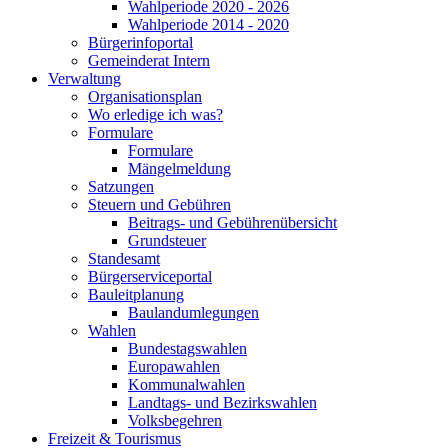
Wahlperiode 2020 - 2026
Wahlperiode 2014 - 2020
Bürgerinfoportal
Gemeinderat Intern
Verwaltung
Organisationsplan
Wo erledige ich was?
Formulare
Formulare
Mängelmeldung
Satzungen
Steuern und Gebühren
Beitrags- und Gebührenübersicht
Grundsteuer
Standesamt
Bürgerserviceportal
Bauleitplanung
Baulandumlegungen
Wahlen
Bundestagswahlen
Europawahlen
Kommunalwahlen
Landtags- und Bezirkswahlen
Volksbegehren
Freizeit & Tourismus