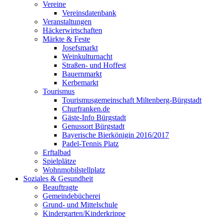
Vereine
Vereinsdatenbank
Veranstaltungen
Häckerwirtschaften
Märkte & Feste
Josefsmarkt
Weinkulturnacht
Straßen- und Hoffest
Bauernmarkt
Kerbemarkt
Tourismus
Tourismusgemeinschaft Miltenberg-Bürgstadt
Churfranken.de
Gäste-Info Bürgstadt
Genussort Bürgstadt
Bayerische Bierkönigin 2016/2017
Padel-Tennis Platz
Erftalbad
Spielplätze
Wohnmobilstellplatz
Soziales & Gesundheit
Beauftragte
Gemeindebücherei
Grund- und Mittelschule
Kindergarten/Kinderkrippe