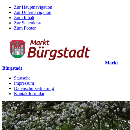
Zur Hauptnavigation
Zur Unternavigation
Zum Inhalt
Zur Seitenleiste
Zum Footer
Markt
Bürgstadt
Startseite
Impressum
Datenschutzerklärung
Kontaktformular