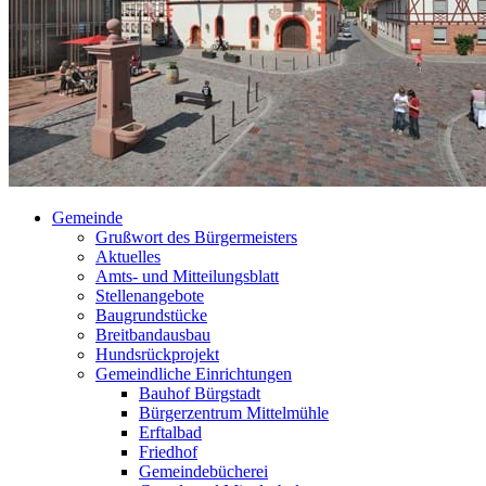
Gemeinde
Grußwort des Bürgermeisters
Aktuelles
Amts- und Mitteilungsblatt
Stellenangebote
Baugrundstücke
Breitbandausbau
Hundsrückprojekt
Gemeindliche Einrichtungen
Bauhof Bürgstadt
Bürgerzentrum Mittelmühle
Erftalbad
Friedhof
Gemeindebücherei