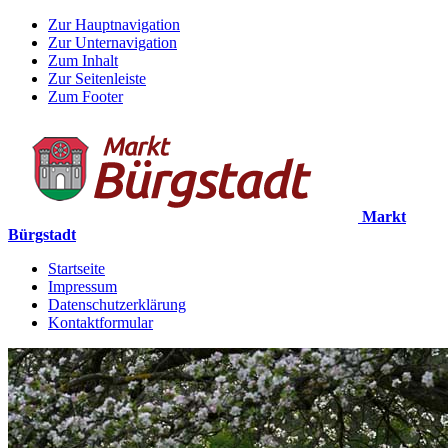
Zur Hauptnavigation
Zur Unternavigation
Zum Inhalt
Zur Seitenleiste
Zum Footer
Markt
Bürgstadt
Startseite
Impressum
Datenschutzerklärung
Kontaktformular