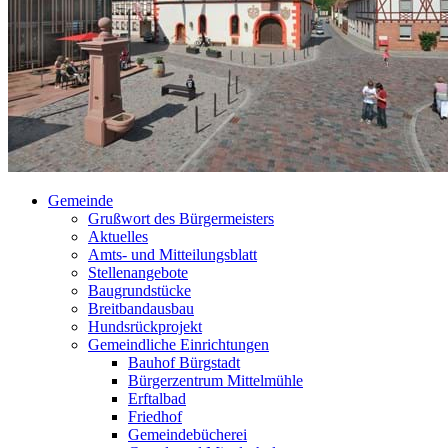
Gemeinde
Grußwort des Bürgermeisters
Aktuelles
Amts- und Mitteilungsblatt
Stellenangebote
Baugrundstücke
Breitbandausbau
Hundsrückprojekt
Gemeindliche Einrichtungen
Bauhof Bürgstadt
Bürgerzentrum Mittelmühle
Erftalbad
Friedhof
Gemeindebücherei