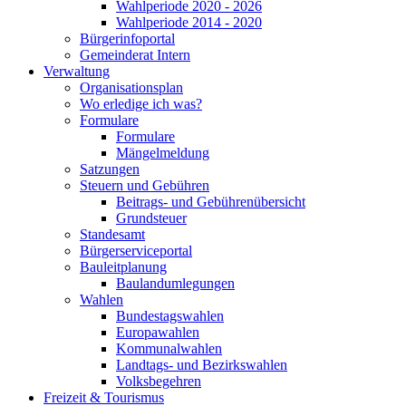
Wahlperiode 2020 - 2026
Wahlperiode 2014 - 2020
Bürgerinfoportal
Gemeinderat Intern
Verwaltung
Organisationsplan
Wo erledige ich was?
Formulare
Formulare
Mängelmeldung
Satzungen
Steuern und Gebühren
Beitrags- und Gebührenübersicht
Grundsteuer
Standesamt
Bürgerserviceportal
Bauleitplanung
Baulandumlegungen
Wahlen
Bundestagswahlen
Europawahlen
Kommunalwahlen
Landtags- und Bezirkswahlen
Volksbegehren
Freizeit & Tourismus