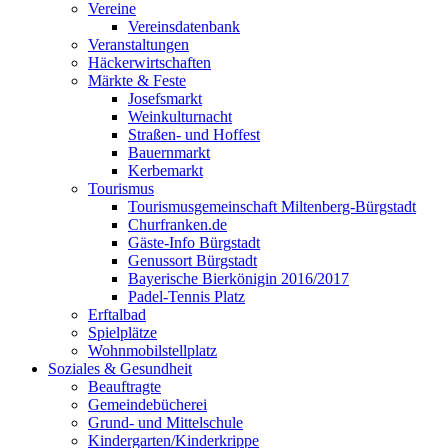
Vereine
Vereinsdatenbank
Veranstaltungen
Häckerwirtschaften
Märkte & Feste
Josefsmarkt
Weinkulturnacht
Straßen- und Hoffest
Bauernmarkt
Kerbemarkt
Tourismus
Tourismusgemeinschaft Miltenberg-Bürgstadt
Churfranken.de
Gäste-Info Bürgstadt
Genussort Bürgstadt
Bayerische Bierkönigin 2016/2017
Padel-Tennis Platz
Erftalbad
Spielplätze
Wohnmobilstellplatz
Soziales & Gesundheit
Beauftragte
Gemeindebücherei
Grund- und Mittelschule
Kindergarten/Kinderkrippe