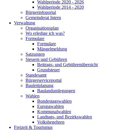
Wahlperiode 2020 - 2026
Wahlperiode 2014 - 2020
Bürgerinfoportal
Gemeinderat Intern
Verwaltung
Organisationsplan
Wo erledige ich was?
Formulare
Formulare
Mängelmeldung
Satzungen
Steuern und Gebühren
Beitrags- und Gebührenübersicht
Grundsteuer
Standesamt
Bürgerserviceportal
Bauleitplanung
Baulandumlegungen
Wahlen
Bundestagswahlen
Europawahlen
Kommunalwahlen
Landtags- und Bezirkswahlen
Volksbegehren
Freizeit & Tourismus