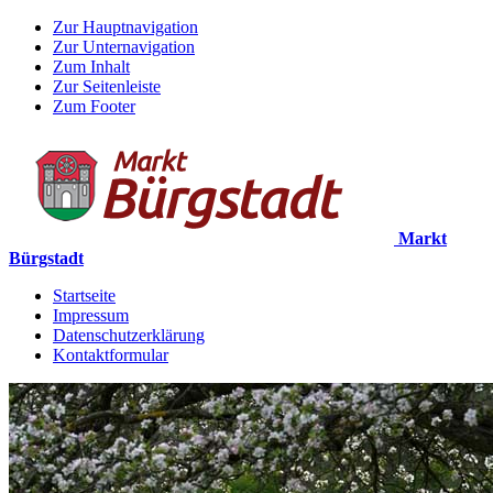
Zur Hauptnavigation
Zur Unternavigation
Zum Inhalt
Zur Seitenleiste
Zum Footer
Markt
Bürgstadt
Startseite
Impressum
Datenschutzerklärung
Kontaktformular