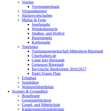
Vereine
Vereinsdatenbank
Veranstaltungen
Häckerwirtschaften
Märkte & Feste
Josefsmarkt
Weinkulturnacht
Straßen- und Hoffest
Bauernmarkt
Kerbemarkt
Tourismus
Tourismusgemeinschaft Miltenberg-Bürgstadt
Churfranken.de
Gäste-Info Bürgstadt
Genussort Bürgstadt
Bayerische Bierkönigin 2016/2017
Padel-Tennis Platz
Erftalbad
Spielplätze
Wohnmobilstellplatz
Soziales & Gesundheit
Beauftragte
Gemeindebücherei
Grund- und Mittelschule
Kindergarten/Kinderkrippe