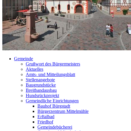
Gemeinde
Grußwort des Bürgermeisters
Aktuelles
Amts- und Mitteilungsblatt
Stellenangebote
Baugrundstücke
Breitbandausbau
Hundsrückprojekt
Gemeindliche Einrichtungen
Bauhof Bürgstadt
Bürgerzentrum Mittelmühle
Erftalbad
Friedhof
Gemeindebücherei