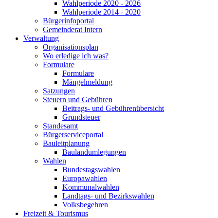
Wahlperiode 2020 - 2026
Wahlperiode 2014 - 2020
Bürgerinfoportal
Gemeinderat Intern
Verwaltung
Organisationsplan
Wo erledige ich was?
Formulare
Formulare
Mängelmeldung
Satzungen
Steuern und Gebühren
Beitrags- und Gebührenübersicht
Grundsteuer
Standesamt
Bürgerserviceportal
Bauleitplanung
Baulandumlegungen
Wahlen
Bundestagswahlen
Europawahlen
Kommunalwahlen
Landtags- und Bezirkswahlen
Volksbegehren
Freizeit & Tourismus