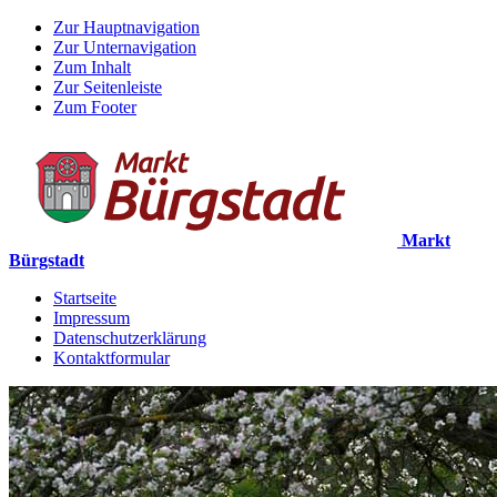
Zur Hauptnavigation
Zur Unternavigation
Zum Inhalt
Zur Seitenleiste
Zum Footer
Markt
Bürgstadt
Startseite
Impressum
Datenschutzerklärung
Kontaktformular