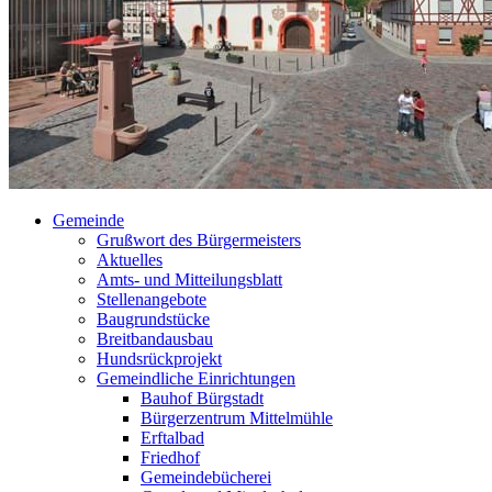
Gemeinde
Grußwort des Bürgermeisters
Aktuelles
Amts- und Mitteilungsblatt
Stellenangebote
Baugrundstücke
Breitbandausbau
Hundsrückprojekt
Gemeindliche Einrichtungen
Bauhof Bürgstadt
Bürgerzentrum Mittelmühle
Erftalbad
Friedhof
Gemeindebücherei