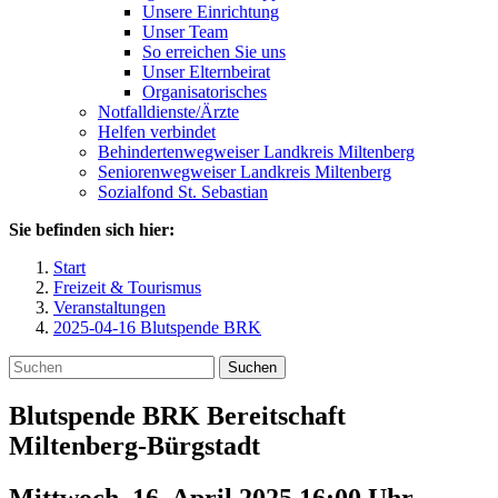
Unsere Einrichtung
Unser Team
So erreichen Sie uns
Unser Elternbeirat
Organisatorisches
Notfalldienste/Ärzte
Helfen verbindet
Behindertenwegweiser Landkreis Miltenberg
Seniorenwegweiser Landkreis Miltenberg
Sozialfond St. Sebastian
Sie befinden sich hier:
Start
Freizeit & Tourismus
Veranstaltungen
2025-04-16 Blutspende BRK
Suchen
Blutspende BRK Bereitschaft
Miltenberg-Bürgstadt
Mittwoch, 16. April 2025 16:00
Uhr