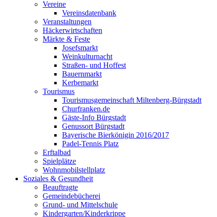
Vereine
Vereinsdatenbank
Veranstaltungen
Häckerwirtschaften
Märkte & Feste
Josefsmarkt
Weinkulturnacht
Straßen- und Hoffest
Bauernmarkt
Kerbemarkt
Tourismus
Tourismusgemeinschaft Miltenberg-Bürgstadt
Churfranken.de
Gäste-Info Bürgstadt
Genussort Bürgstadt
Bayerische Bierkönigin 2016/2017
Padel-Tennis Platz
Erftalbad
Spielplätze
Wohnmobilstellplatz
Soziales & Gesundheit
Beauftragte
Gemeindebücherei
Grund- und Mittelschule
Kindergarten/Kinderkrippe