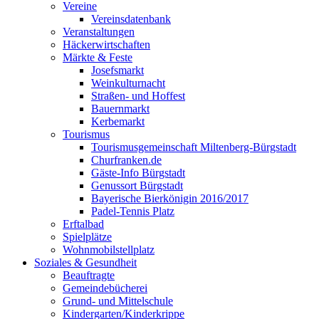
Vereine
Vereinsdatenbank
Veranstaltungen
Häckerwirtschaften
Märkte & Feste
Josefsmarkt
Weinkulturnacht
Straßen- und Hoffest
Bauernmarkt
Kerbemarkt
Tourismus
Tourismusgemeinschaft Miltenberg-Bürgstadt
Churfranken.de
Gäste-Info Bürgstadt
Genussort Bürgstadt
Bayerische Bierkönigin 2016/2017
Padel-Tennis Platz
Erftalbad
Spielplätze
Wohnmobilstellplatz
Soziales & Gesundheit
Beauftragte
Gemeindebücherei
Grund- und Mittelschule
Kindergarten/Kinderkrippe