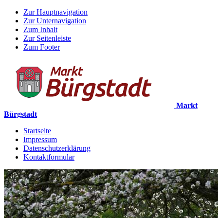
Zur Hauptnavigation
Zur Unternavigation
Zum Inhalt
Zur Seitenleiste
Zum Footer
Markt
Bürgstadt
Startseite
Impressum
Datenschutzerklärung
Kontaktformular