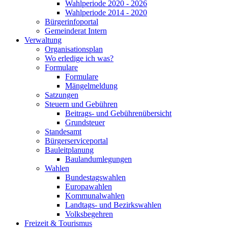
Wahlperiode 2020 - 2026
Wahlperiode 2014 - 2020
Bürgerinfoportal
Gemeinderat Intern
Verwaltung
Organisationsplan
Wo erledige ich was?
Formulare
Formulare
Mängelmeldung
Satzungen
Steuern und Gebühren
Beitrags- und Gebührenübersicht
Grundsteuer
Standesamt
Bürgerserviceportal
Bauleitplanung
Baulandumlegungen
Wahlen
Bundestagswahlen
Europawahlen
Kommunalwahlen
Landtags- und Bezirkswahlen
Volksbegehren
Freizeit & Tourismus