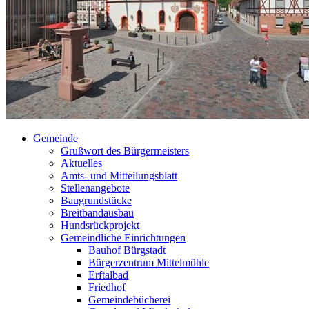
Gemeinde
Grußwort des Bürgermeisters
Aktuelles
Amts- und Mitteilungsblatt
Stellenangebote
Baugrundstücke
Breitbandausbau
Hundsrückprojekt
Gemeindliche Einrichtungen
Bauhof Bürgstadt
Bürgerzentrum Mittelmühle
Erftalbad
Friedhof
Gemeindebücherei